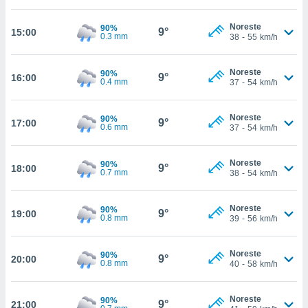
nos permite
estra
Noreste
90%
ara seguir
9°
15:00
0.3 mm
38
-
55
km/h
e contenido
ACEPTAR
stándares
Y
sin coste.
Noreste
90%
CONTINUAR
9°
16:00
0.4 mm
37
-
54
km/h
 botón
continuar",
CONFIGURACIÓN
der a la
Noreste
90%
9°
17:00
0.6 mm
37
-
54
km/h
ndo la
 de todas
, ya sean
Noreste
90%
9°
18:00
de nuestros
0.7 mm
38
-
54
km/h
 nos
 y análisis
Noreste
90%
9°
19:00
0.8 mm
39
-
56
km/h
tamiento en
b, así como
un perfil
Noreste
90%
9°
20:00
para
0.8 mm
40
-
58
km/h
ublicidad y
Noreste
do en
90%
9°
21:00