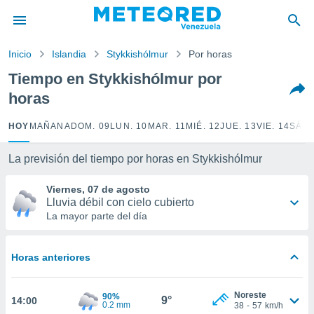
privacidad
o de
Inicio
Islandia
Stykkishólmur
Por horas
om.ve
com.ve) ha
Tiempo en Stykkishólmur por
ado por
horas
es para
ue la
 que se
HOY
MAÑANA
DOM. 09
LUN. 10
MAR. 11
MIÉ. 12
JUE. 13
VIE. 14
SÁB.
e calidad.
eder a este
La previsión del tiempo por horas en Stykkishólmur
ediante las
opciones:
Viernes, 07 de agosto
Lluvia débil con cielo cubierto
ookies y
La mayor parte del día
e forma
d digital
Horas anteriores
ada, basada
mación
ediante
Noreste
90%
9°
14:00
ecnologías
0.2 mm
38
-
57
km/h