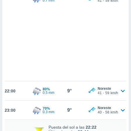
0.7 mm
41
-
59
km/h
 mismo.
sultar más
 en nuestra
 Cookies
y
ualquier
ento
 botón
ación de
kies
 disponible
e nuestra
.
IVAMENTE,
Noreste
80%
9°
22:00
0.5 mm
41
-
59
km/h
as
 a cookies
Noreste
70%
9°
23:00
 no aceptar
0.3 mm
40
-
58
km/h
ón de
uedes
Puesta del sol a las
22:22
uestro sitio