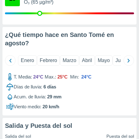
O₃ (65 µg/m³)
retirar su
ento u
 de datos
er momento
¿Qué tiempo hace en Santo Tomé en
ic en
o en
agosto
?
 Cookies
en
eb.
Enero
Febrero
Marzo
Abril
Mayo
Junio
Ju
y
socios
T. Media:
24°C
Max.:
25°C
Min:
24°C
el
Días de lluvia:
6
días
to de
Acum. de lluvia:
29 mm
Viento medio:
20 km/h
la
 en un
 y/o acceder
Salida y Puesta del sol
 de datos
ara
Salida del sol
Puesta del sol
 anuncios