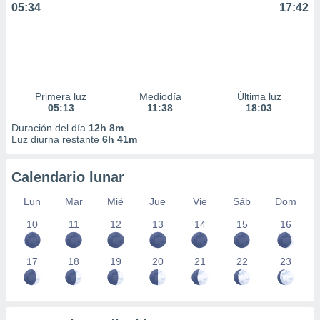
05:34
17:42
ar perfiles
idad
a, utilizar
a
 la
da, crear un
Primera luz
Mediodía
Última luz
personalizar
05:13
11:38
18:03
o, uso de
Duración del día
12h 8m
a la
Luz diurna restante
6h 41m
e contenido
do, medir el
 de la
Calendario lunar
medir el
 del
Lun
Mar
Mié
Jue
Vie
Sáb
Dom
 comprender
10
11
12
13
14
15
16
 través de
s o a través
nación de
17
18
19
20
21
22
23
edentes de
fuentes,
y mejora de
os, uso de