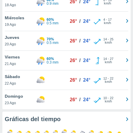
26°
/
24°
ublicidad y
0.9 mm
km/h
18 Ago
do en
Miércoles
 mismo.
60%
4
-
17
26°
/
24°
0.5 mm
km/h
sultar más
19 Ago
 en nuestra
 Cookies
y
Jueves
70%
14
-
25
26°
/
24°
ualquier
0.5 mm
km/h
20 Ago
ento
Viernes
 botón
60%
14
-
27
26°
/
24°
0.3 mm
km/h
21 Ago
ación de
kies
 disponible
Sábado
12
-
22
26°
/
24°
e nuestra
km/h
22 Ago
.
Domingo
IVAMENTE,
10
-
22
26°
/
24°
km/h
23 Ago
as
Gráficas del tiempo
 a cookies
 no aceptar