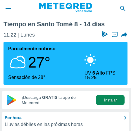
Tiempo en Santo Tomé 8 - 14 días
privacidad
11:22
Lunes
...
o de
om.ve
com.ve) ha
Parcialmente nuboso
ado por
27°
es para
ue la
 que se
UV
6 Alto
FPS
e calidad.
Sensación de 28°
15-25
eder a este
ediante las
opciones:
¡Descarga
GRATIS
la app de
Instalar
ookies y
Meteored!
e forma
Por hora
d digital
Lluvias débiles en las próximas horas
ada, basada