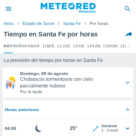
privacidad
o de
Inicio
Estado de Sucre
Santa Fe
Por horas
om.ve
com.ve) ha
Tiempo en Santa Fe por horas
ado por
es para
HOY
MAÑANA
MAR. 11
MIÉ. 12
JUE. 13
VIE. 14
SÁB. 15
DOM. 16
LUN.
ue la
 que se
e calidad.
La previsión del tiempo por horas en Santa Fe
eder a este
ediante las
Domingo, 09 de agosto
opciones:
Chubascos tormentosos con cielo
parcialmente nuboso
ookies y
Por la tarde
e forma
d digital
Horas anteriores
ada, basada
mación
Suroeste
ediante
25°
04:00
4
-
9
km/h
ecnologías