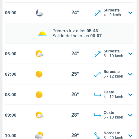
nos permite
estra
Suroeste
24°
05:00
ara seguir
4
-
9
km/h
e contenido
ACEPTAR
stándares
Y
Primera luz a las
05:46
sin coste.
CONTINUAR
Salida del sol a las
06:07
 botón
continuar",
CONFIGURACIÓN
Suroeste
der a la
24°
06:00
5
-
10
km/h
ndo la
 de todas
, ya sean
Suroeste
25°
07:00
de nuestros
5
-
12
km/h
 nos
Oeste
 y análisis
26°
08:00
4
-
12
km/h
tamiento en
b, así como
un perfil
Oeste
28°
09:00
5
-
13
km/h
para
ublicidad y
Noroeste
29°
do en
10:00
8
-
20
km/h