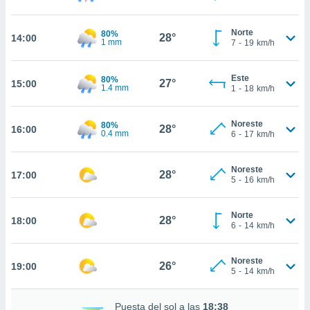
ed.com.ve.
o, te
 de que
Norte
80%
28°
14:00
1 mm
7
-
19
km/h
talarán
e sean
para
Este
80%
27°
a
15:00
1.4 mm
1
-
18
km/h
por el sitio
o se
cookies para
Noreste
80%
28°
16:00
0.4 mm
6
-
17
km/h
nto ni para
licidad o
Noreste
28°
17:00
5
-
16
km/h
ado, aunque
sualizar
general no
Norte
28°
18:00
6
-
14
km/h
ada. Puedes
 instalación
y acceder a
Noreste
26°
19:00
io web a
5
-
14
km/h
ste abono
 botón
Puesta del sol a las
18:38
.