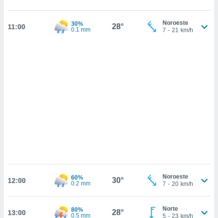
 mismo.
sultar más
 en nuestra
Noroeste
30%
28°
11:00
0.1 mm
7
-
21
km/h
 Cookies
y
ualquier
ento
 botón
ación de
kies
 disponible
e nuestra
.
IVAMENTE,
as
 a cookies
Noroeste
60%
30°
12:00
0.2 mm
 no aceptar
7
-
20
km/h
ón de
uedes
Norte
80%
uestro sitio
28°
13:00
0.5 mm
5
-
23
km/h