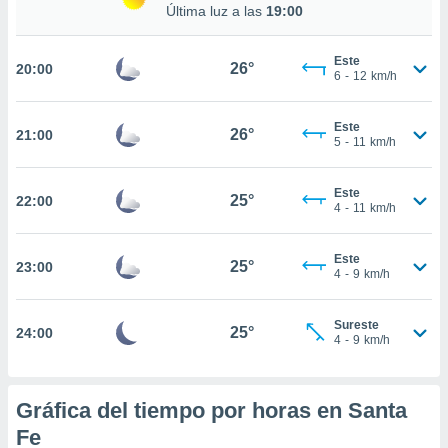
Última luz a las
19:00
nto,
Este
26°
20:00
6
-
12
km/h
cios
kies,
ores únicos
Este
26°
21:00
as similares
5
-
11
km/h
nar,
rocesar
Este
onales como
25°
22:00
4
-
11
km/h
 este sitio
recciones IP
ficadores de
Este
25°
23:00
 posible
4
-
9
km/h
s
 traten tus
Sureste
nales en
25°
24:00
4
-
9
km/h
 interés
go a lo que
nerte. Para
retirar su
Gráfica del tiempo por horas en Santa
ento u
Fe