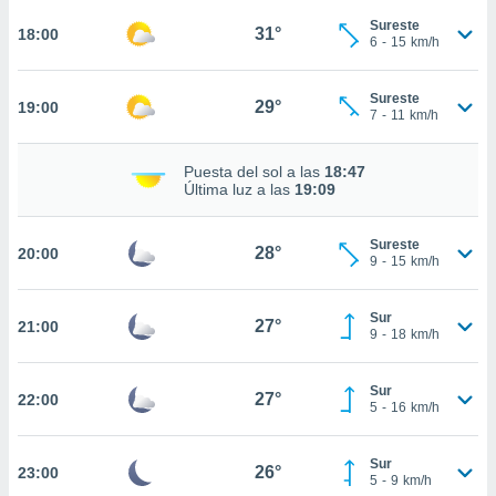
Sureste
31°
18:00
6
-
15
km/h
nto,
cios
Sureste
29°
19:00
kies,
7
-
11
km/h
ores únicos
as similares
Puesta del sol a las
18:47
nar,
Última luz a las
19:09
rocesar
onales como
 este sitio
Sureste
28°
20:00
recciones IP
9
-
15
km/h
ficadores de
 posible
Sur
s
27°
21:00
9
-
18
km/h
 traten tus
nales en
 interés
Sur
27°
22:00
go a lo que
5
-
16
km/h
nerte. Para
retirar su
Sur
ento u
26°
23:00
5
-
9
km/h