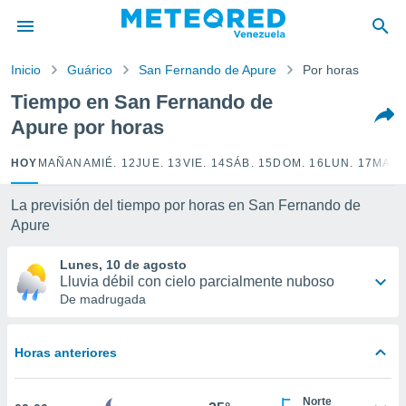
privacidad
o de
Inicio
Guárico
San Fernando de Apure
Por horas
om.ve
com.ve) ha
Tiempo en San Fernando de
ado por
Apure por horas
es para
ue la
 que se
HOY
MAÑANA
MIÉ. 12
JUE. 13
VIE. 14
SÁB. 15
DOM. 16
LUN. 17
MAR.
e calidad.
eder a este
La previsión del tiempo por horas en San Fernando de
ediante las
Apure
opciones:
Lunes, 10 de agosto
ookies y
Lluvia débil con cielo parcialmente nuboso
e forma
De madrugada
d digital
ada, basada
Horas anteriores
mación
ediante
ecnologías
Norte