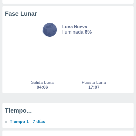
a
 la
Fase Lunar
da, crear un
Luna Nueva
personalizar
Iluminada
6%
o, uso de
a la
e contenido
do, medir el
 de la
medir el
 del
 comprender
 través de
Salida Luna
Puesta Luna
s o a través
04:06
17:07
nación de
edentes de
fuentes,
y mejora de
Tiempo...
os, uso de
ados con el
Tiempo 1 - 7 días
 seleccionar
o.