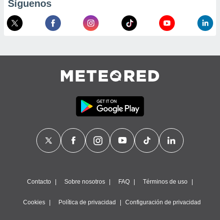
Síguenos
calización
precisa e
ión mediante
, publicidad
dos,
 publicidad
,
ón de
 desarrollo
s.
tros 1199
ios
Contacto
Sobre nosotros
FAQ
Términos de uso
Cookies
Política de privacidad
Configuración de privacidad