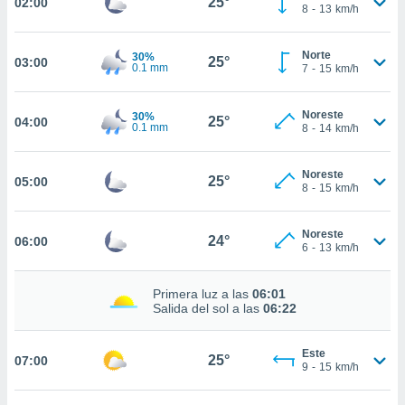
25°
02:00
nos permite
8
-
13
km/h
estra
ara seguir
Norte
e contenido
30%
25°
03:00
ACEPTAR
0.1 mm
7
-
15
km/h
stándares
Y
sin coste.
CONTINUAR
Noreste
30%
 botón
25°
04:00
0.1 mm
8
-
14
km/h
continuar",
CONFIGURACIÓN
der a la
ndo la
Noreste
25°
05:00
 de todas
8
-
15
km/h
, ya sean
de nuestros
Noreste
 nos
24°
06:00
6
-
13
km/h
 y análisis
tamiento en
Primera luz a las
06:01
Salida del sol a las
06:22
b, así como
un perfil
para
Este
25°
ublicidad y
07:00
9
-
15
km/h
do en