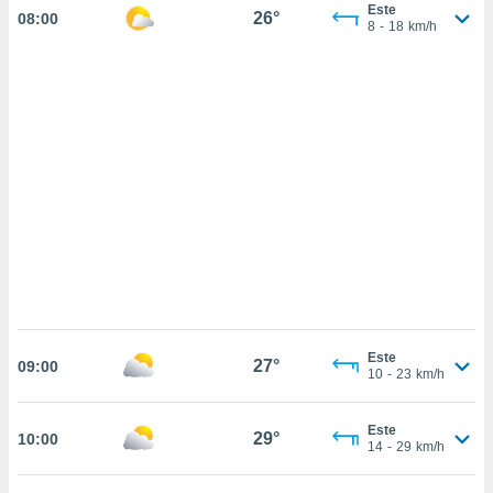
 mismo.
Este
26°
08:00
8
-
18
km/h
sultar más
 en nuestra
 Cookies
y
ualquier
ento
 botón
ación de
kies
 disponible
e nuestra
.
IVAMENTE,
Este
27°
as
09:00
10
-
23
km/h
 a cookies
 no aceptar
Este
ón de
29°
10:00
14
-
29
km/h
uedes
uestro sitio