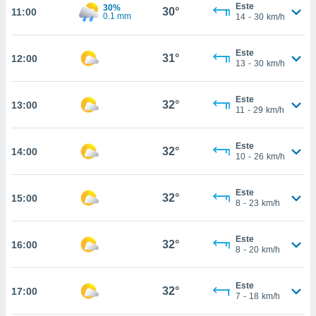
ed.com.ve.
Este
30%
30°
11:00
0.1 mm
14
-
30
km/h
o, te
 de que
talarán
Este
31°
e sean
12:00
13
-
30
km/h
para
a
por el sitio
Este
32°
13:00
11
-
29
km/h
o se
cookies para
Este
32°
14:00
nto ni para
10
-
26
km/h
licidad o
ado, aunque
Este
32°
15:00
8
-
23
km/h
sualizar
general no
ada. Puedes
Este
32°
16:00
 instalación
8
-
20
km/h
y acceder a
io web a
ste abono
Este
32°
17:00
7
-
18
km/h
 botón
.