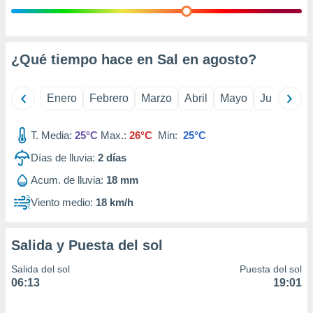
retirar su
ento u
 de datos
¿Qué tiempo hace en Sal en
agosto
?
er momento
ic en
o en
Enero
Febrero
Marzo
Abril
Mayo
Junio
Ju
 Cookies
en
eb.
T. Media:
25°C
Max.:
26°C
Min:
25°C
y
Días de lluvia:
2
días
socios
Acum. de lluvia:
18 mm
el
Viento medio:
18 km/h
to de
la
Salida y Puesta del sol
 en un
 y/o acceder
Salida del sol
Puesta del sol
 de datos
06:13
19:01
ara
 anuncios