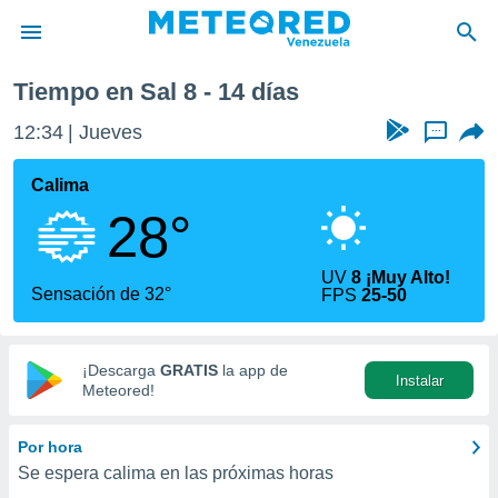
Tiempo en Sal 8 - 14 días
privacidad
12:34
Jueves
...
o de
om.ve
com.ve) ha
Calima
ado por
28°
es para
ue la
 que se
UV
8 ¡Muy Alto!
e calidad.
Sensación de 32°
FPS
25-50
eder a este
ediante las
opciones:
¡Descarga
GRATIS
la app de
Instalar
ookies y
Meteored!
e forma
Por hora
d digital
Se espera calima en las próximas horas
ada, basada