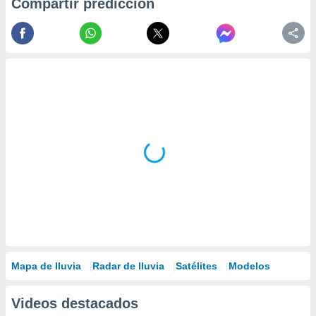
ados con el
Compartir predicción
 seleccionar
o.
calización
precisa e
ión mediante
, publicidad
dos,
 publicidad
,
ón de
 desarrollo
s.
tros 1199
ios
Mapa de lluvia
Radar de lluvia
Satélites
Modelos
Videos destacados