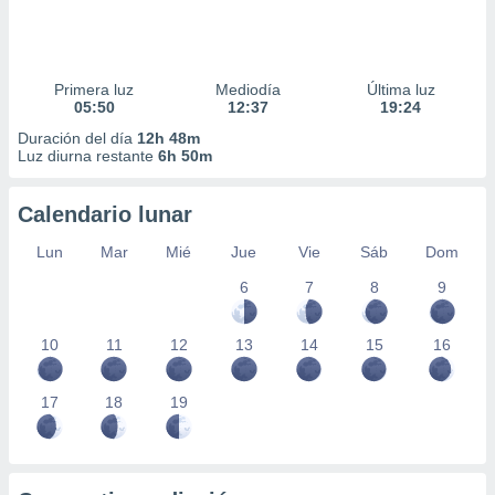
ar perfiles
idad
a, utilizar
a
Primera luz
Mediodía
Última luz
 la
05:50
12:37
19:24
Duración del día
12h 48m
da, crear un
Luz diurna restante
6h 50m
personalizar
o, uso de
a la
Calendario lunar
e contenido
do, medir el
Lun
Mar
Mié
Jue
Vie
Sáb
Dom
 de la
medir el
6
7
8
9
 del
 comprender
10
11
12
13
14
15
16
 través de
s o a través
nación de
17
18
19
edentes de
fuentes,
y mejora de
os, uso de