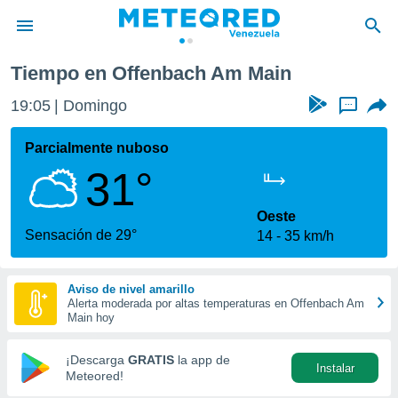
Tiempo en Offenbach Am Main
privacidad
19:05
Domingo
...
o de
om.ve
com.ve) ha
Parcialmente nuboso
ado por
31°
es para
ue la
 que se
Oeste
e calidad.
Sensación de 29°
14
35 km/h
eder a este
ediante las
opciones:
Aviso de nivel amarillo
Alerta moderada por altas temperaturas en Offenbach Am
ookies y
Main hoy
e forma
¡Descarga
GRATIS
la app de
Instalar
d digital
Meteored!
ada, basada