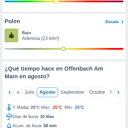
ados con el
 seleccionar
o.
calización
Polen
Detalle
precisa e
ión mediante
Bajo
Artemisa (23 #/m³)
, publicidad
dos,
 publicidad
,
¿Qué tiempo hace en Offenbach Am
ón de
 desarrollo
Main en
agosto
?
s.
tros 1199
yo
Junio
Julio
Agosto
Septiembre
Octubre
Noviemb
ios
T. Media:
20°C
Max.:
25°C
Min:
15°C
Días de lluvia:
10
días
Acum. de lluvia:
58 mm