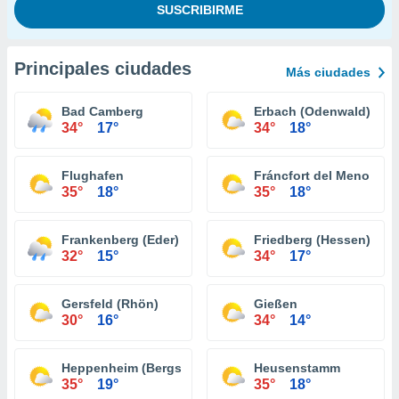
Principales ciudades
Más ciudades
Bad Camberg
Erbach (Odenwald)
34°
17°
34°
18°
Flughafen
Fráncfort del Meno
35°
18°
35°
18°
Frankenberg (Eder)
Friedberg (Hessen)
32°
15°
34°
17°
Gersfeld (Rhön)
Gießen
30°
16°
34°
14°
Heppenheim (Bergstraße)
Heusenstamm
35°
19°
35°
18°