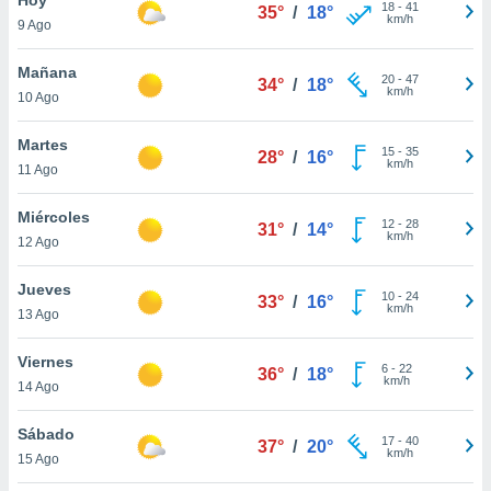
ublicidad y
18
-
41
35°
/
18°
km/h
9 Ago
do en
 mismo.
Mañana
20
-
47
34°
/
18°
sultar más
km/h
10 Ago
 en nuestra
 Cookies
y
Martes
15
-
35
ualquier
28°
/
16°
km/h
11 Ago
ento
 botón
Miércoles
12
-
28
31°
/
14°
ación de
km/h
12 Ago
kies
 disponible
Jueves
10
-
24
e nuestra
33°
/
16°
km/h
13 Ago
.
Viernes
IVAMENTE,
6
-
22
36°
/
18°
km/h
14 Ago
as
Sábado
17
-
40
37°
/
20°
 a cookies
km/h
15 Ago
 no aceptar