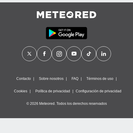
 de datos
er momento
ic en
o en
 Cookies
en
eb.
y
socios
el
to de
Contacto
Sobre nosotros
FAQ
Términos de uso
la
Cookies
Política de privacidad
Configuración de privacidad
 en un
 y/o acceder
 de datos
© 2026 Meteored. Todos los derechos reservados
ara
 anuncios
ar perfiles
idad
a, utilizar