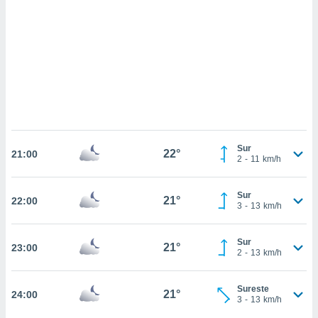
 mismo.
sultar más
 en nuestra
 Cookies
y
ualquier
ento
 botón
ación de
kies
 disponible
Sur
22°
e nuestra
21:00
2
-
11
km/h
.
IVAMENTE,
Sur
21°
22:00
3
-
13
km/h
as
Sur
21°
23:00
 a cookies
2
-
13
km/h
 no aceptar
ón de
Sureste
21°
24:00
uedes
3
-
13
km/h
uestro sitio