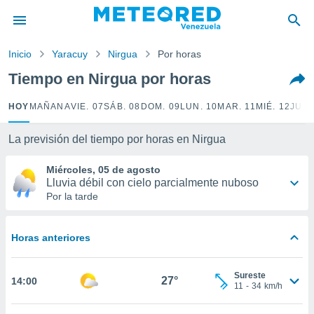
privacidad
o de
Inicio
Yaracuy
Nirgua
Por horas
om.ve
com.ve) ha
Tiempo en Nirgua por horas
ado por
es para
HOY
MAÑANA
VIE. 07
SÁB. 08
DOM. 09
LUN. 10
MAR. 11
MIÉ. 12
JUE.
ue la
 que se
e calidad.
La previsión del tiempo por horas en Nirgua
eder a este
ediante las
Miércoles, 05 de agosto
opciones:
Lluvia débil con cielo parcialmente nuboso
Por la tarde
ookies y
e forma
Horas anteriores
d digital
ada, basada
Sureste
mación
27°
14:00
11
-
34
km/h
ediante
ecnologías