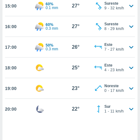
nos permite
Sureste
60%
27°
15:00
estra
0.1 mm
9
-
32
km/h
ara seguir
e contenido
ACEPTAR
Sureste
60%
stándares
27°
16:00
Y
0.3 mm
8
-
29
km/h
sin coste.
CONTINUAR
 botón
Este
50%
26°
17:00
continuar",
0.3 mm
CONFIGURACIÓN
7
-
27
km/h
der a la
ndo la
 de todas
Este
25°
18:00
4
-
23
km/h
, ya sean
de nuestros
 nos
Noreste
23°
19:00
0
-
17
km/h
 y análisis
tamiento en
b, así como
Sur
22°
20:00
1
-
11
km/h
un perfil
para
ublicidad y
do en