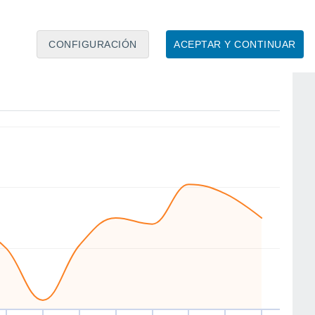
CONFIGURACIÓN
ACEPTAR Y CONTINUAR
SE
SE
SE
E
NE
SE
SE
SE
ue
13
Vie
14
Sáb
15
Dom
16
Lun
17
Mar
18
Mié
19
Jue
20
to
Velocidad media del viento