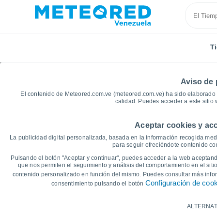
T
Aviso de 
El contenido de Meteored.com.ve (meteored.com.ve) ha sido elaborado p
calidad. Puedes acceder a este sitio
Aceptar cookies y acc
Inicio
Yaracuy
Nirgua
Gráficas del tiempo
La publicidad digital personalizada, basada en la información recogida medi
para seguir ofreciéndote contenido con
Gráficas del tiempo de
Pulsando el botón "Aceptar y continuar", puedes acceder a la web aceptando
que nos permiten el seguimiento y análisis del comportamiento en el sitio
contenido personalizado en función del mismo. Puedes consultar más inf
14 días
7 días
Configuración de coo
consentimiento pulsando el botón
Gráfica de Temperatura
ALTERNAT
Temperatura máxima, temperatura mínim