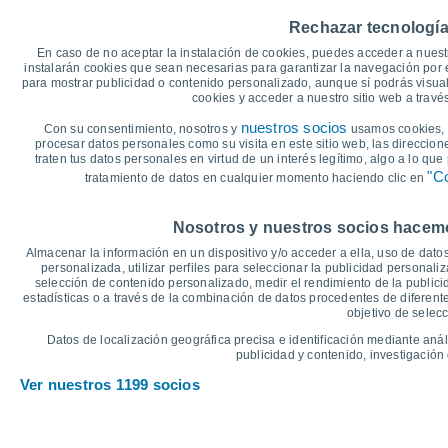
35
Rechazar tecnología
En caso de no aceptar la instalación de cookies, puedes acceder a nuest
30
29°
29°
instalarán cookies que sean necesarias para garantizar la navegación por el
28°
28°
28°
para mostrar publicidad o contenido personalizado, aunque sí podrás visual
27°
cookies y acceder a nuestro sitio web a trav
25
nuestros socios
Con su consentimiento, nosotros y
usamos cookies, i
procesar datos personales como su visita en este sitio web, las direccion
20°
20°
20°
traten tus datos personales en virtud de un interés legítimo, algo a lo qu
20
19°
18°
"Co
18°
tratamiento de datos en cualquier momento haciendo clic en
°C
Nosotros y nuestros socios hacemos
Vie
7
Sáb
8
Dom
9
Lun
10
Mar
11
Mié
12
J
Almacenar la información en un dispositivo y/o acceder a ella, uso de datos
Temperatura Máxima
T
personalizada, utilizar perfiles para seleccionar la publicidad personaliz
selección de contenido personalizado, medir el rendimiento de la publici
estadísticas o a través de la combinación de datos procedentes de diferentes
objetivo de selecc
Gráfica de Precipitación y Nubosidad
Datos de localización geográfica precisa e identificación mediante anál
Lluvia, nieve y nubos
publicidad y contenido, investigación 
15
Ver nuestros 1199 socios
1016
1016