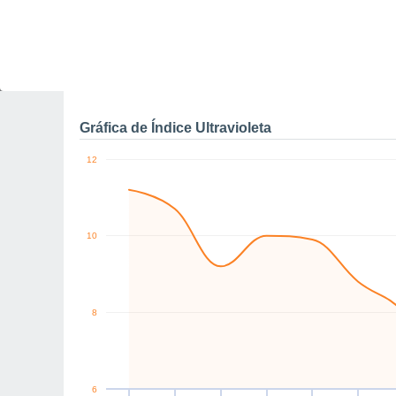
0
NE
SE
SE
SE
SE
SE
km/h
Vie
7
Sáb
8
Dom
9
Lun
10
Mar
11
Mié
12
J
Rachas máximas de vien
Gráfica de Índice Ultravioleta
12
10
8
6