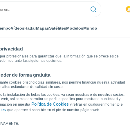
iempo
Vídeos
Radar
Mapas
Satélites
Modelos
Mundo
privacidad
or profesionales para garantizar que la información que se ofrece es de
 web mediante las siguientes opciones:
eder de forma gratuita
ante cookies o tecnologías similares, nos permite financiar nuestra actividad
 altos estándares de calidad sin coste.
 Nirgua
 la instalación de todas las cookies, ya sean nuestras o de nuestros socios,
 web, así como desarrollar un perfil específico para mostrarte publicidad y
Política de Cookies
ormación en nuestra
y retirar en cualquier momento el
kies
que aparece disponible en el pie de nuestra página web.
IVAMENTE,
a y punto de rocío para los próximos 14 días