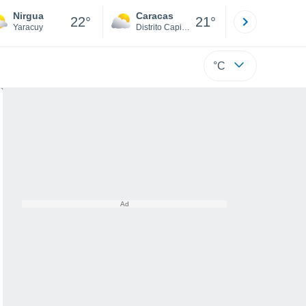
Nirgua
Caracas
Tucacas
22°
21°
Yaracuy
Distrito Capital
Falcón
°C