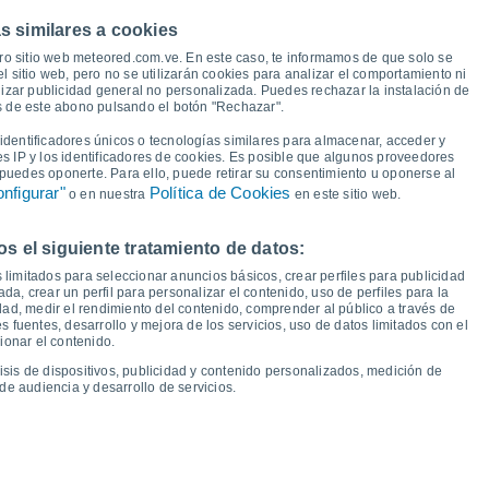
s similares a cookies
ro sitio web meteored.com.ve. En este caso, te informamos de que solo se
30°
29°
28°
 sitio web, pero no se utilizarán cookies para analizar el comportamiento ni
28°
izar publicidad general no personalizada. Puedes rechazar la instalación de
27°
27°
26°
27°
és de este abono pulsando el botón "Rechazar".
dentificadores únicos o tecnologías similares para almacenar, acceder y
es IP y los identificadores de cookies. Es posible que algunos proveedores
20°
20°
20°
e puedes oponerte. Para ello, puede retirar su consentimiento u oponerse al
20°
20°
19°
19°
18°
nfigurar"
Política de Cookies
o en nuestra
en este sitio web.
 el siguiente tratamiento de datos:
ue
13
Vie
14
Sáb
15
Dom
16
Lun
17
Mar
18
Mié
19
Jue
20
 limitados para seleccionar anuncios básicos, crear perfiles para publicidad
emperatura Mínima
Punto de rocío
ada, crear un perfil para personalizar el contenido, uso de perfiles para la
dad, medir el rendimiento del contenido, comprender al público a través de
 fuentes, desarrollo y mejora de los servicios, uso de datos limitados con el
ionar el contenido.
isis de dispositivos, publicidad y contenido personalizados, medición de
idad para los próximos 14 días
de audiencia y desarrollo de servicios.
100
75