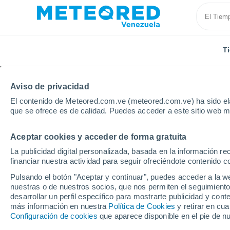
T
Aviso de privacidad
El contenido de Meteored.com.ve (meteored.com.ve) ha sido ela
que se ofrece es de calidad. Puedes acceder a este sitio web m
Aceptar cookies y acceder de forma gratuita
Inicio
Estados Unidos
Estado de Virginia
Newpo
La publicidad digital personalizada, basada en la información r
financiar nuestra actividad para seguir ofreciéndote contenido c
Tiempo en Newport Ne
Pulsando el botón "Aceptar y continuar", puedes acceder a la w
nuestras o de nuestros socios, que nos permiten el seguimiento
10:25
Sábado
desarrollar un perfil específico para mostrarte publicidad y co
más información en nuestra
Política de Cookies
y retirar en cu
Configuración de cookies
que aparece disponible en el pie de n
Nubes y claros