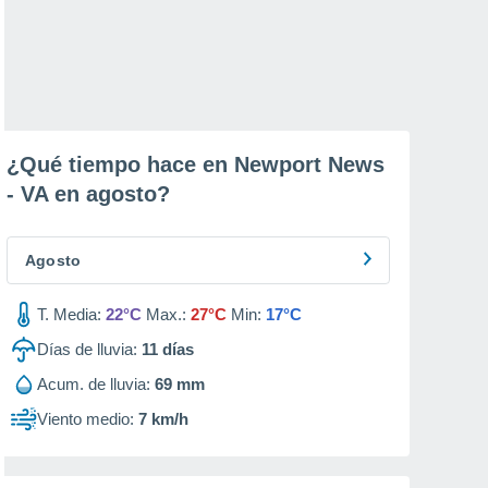
¿Qué tiempo hace en Newport News
- VA en
agosto
?
Agosto
T. Media:
22°C
Max.:
27°C
Min:
17°C
Días de lluvia:
11
días
Acum. de lluvia:
69 mm
Viento medio:
7 km/h