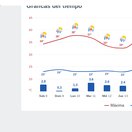
Gráficas del tiempo
45
40
38°
37°
36°
34°
35
33°
33°
30
25
24°
23°
23°
23°
23°
23°
20
3.6
2.8
2.6
2.4
1.3
0.3
°C
Sáb
8
Dom
9
Lun
10
Mar
11
Mié
12
Jue
13
Máxima