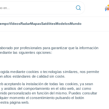
iempo
Vídeos
Radar
Mapas
Satélites
Modelos
Mundo
borado por profesionales para garantizar que la información
ediante las siguientes opciones:
rt News
ecogida mediante cookies o tecnologías similares, nos permite
on altos estándares de calidad sin coste.
ws - VA
eb aceptando la instalación de todas las cookies, ya sean
 y análisis del comportamiento en el sitio web, así como
...
ntenido personalizado en función del mismo. Puedes consultar
alquier momento el consentimiento pulsando el botón
Por hora
uestra página web.
Calor Húmedo Sofocante en las
próximas horas