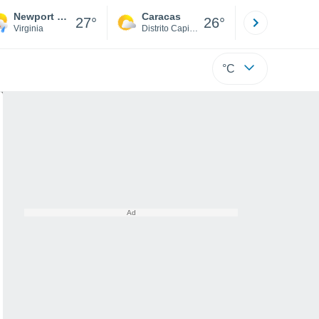
Newport News
Caracas
Tucacas
27°
26°
Virginia
Distrito Capital
Falcón
°C