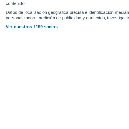
contenido.
14
-
39
km/h
13
-
55
km/h
20
14
-
40
km/h
Datos de localización geográfica precisa e identificación mediant
personalizados, medición de publicidad y contenido, investigació
Tiempo en Newport News - VA hoy
, 8
Ver nuestros 1199 socios
Nubes y claros
29°
10:00
Sensación T.
33°
Tormenta
30%
27°
11:00
1.3 mm
Sensación T.
31°
Lluvia débil
40%
28°
12:00
0.6 mm
Sensación T.
33°
Nubes y claros
31°
13:00
Sensación T.
36°
Nubes y claros
33°
14:00
Sensación T.
38°