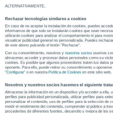
29°
ALTERNATIVAMENTE,
Rechazar tecnologías similares a cookies
Oeste
En caso de no aceptar la instalación de cookies, puedes accede
Sensación de 33°
7
-
21 km/
informamos de que solo se instalarán cookies que sean necesari
utilizarán cookies para analizar el comportamiento ni para most
visualizar publicidad general no personalizada. Puedes rechazar
de este abono pulsando el botón "Rechazar".
Tiempo 1 - 7 días
Mapa de lluvia
Radar de lluvia
S
Con su consentimiento, nosotros y
nuestros socios
usamos cooki
almacenar, acceder y procesar datos personales como su visita e
cookies. Es posible que algunos proveedores traten tus datos pe
oponerte. Para ello, puede retirar su consentimiento u oponerse
Mañana
Lunes
Hoy
"Configurar"
o en nuestra
Política de Cookies
en este sitio web.
9 Ago
10 Ago
8 Ago
Nosotros y nuestros socios hacemos el siguiente trata
Almacenar la información en un dispositivo y/o acceder a ella, 
70%
60%
80%
perfiles para publicidad personalizada, utilizar perfiles para sele
0.3 mm
1.3 mm
2.8 mm
personalizar el contenido, uso de perfiles para la selección de c
36°
/
24°
38°
/
23°
34°
/
23°
medir el rendimiento del contenido, comprender al público a tra
procedentes de diferentes fuentes, desarrollo y mejora de los se