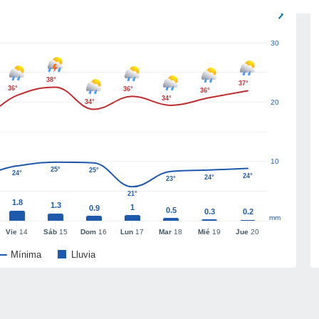
30
38°
37°
36°
36°
36°
34°
34°
20
10
25°
25°
24°
24°
24°
23°
21°
1.8
1.3
1
0.9
0.5
0.3
0.2
mm
Vie
14
Sáb
15
Dom
16
Lun
17
Mar
18
Mié
19
Jue
20
Mínima
Lluvia