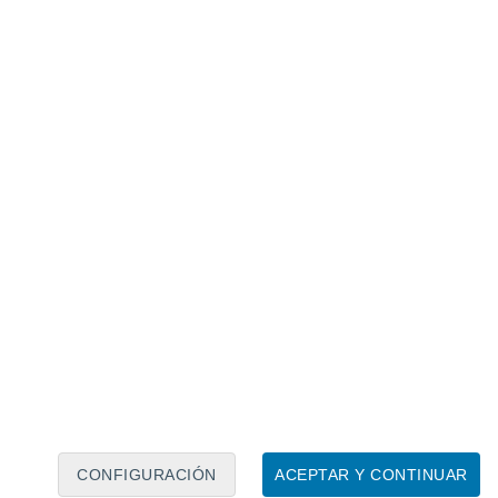
Calendario lunar
Lun
Mar
Mié
Jue
Vie
Sáb
Dom
8
9
10
11
12
13
14
15
16
17
18
19
20
21
CONFIGURACIÓN
ACEPTAR Y CONTINUAR