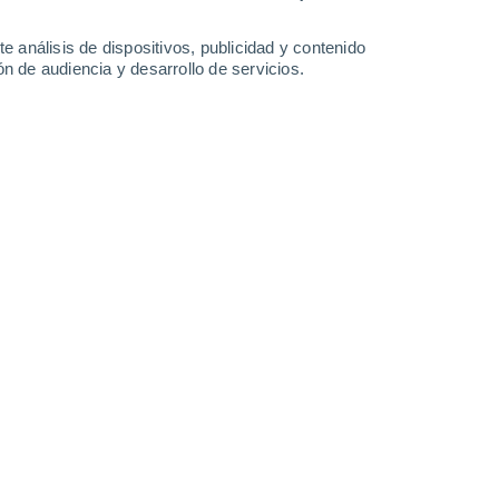
-
48
km/h
13
-
40
km/h
16
-
47
km/h
10
-
34
km/h
e análisis de dispositivos, publicidad y contenido
n de audiencia y desarrollo de servicios.
 de agosto
Oeste
3 Medio
7
-
21 km/h
FPS:
6-10
Oeste
5 Medio
14
-
37 km/h
FPS:
6-10
Oeste
7 Alto
8
-
34 km/h
FPS:
15-25
Oeste
8 ¡Muy Alto!
9
-
30 km/h
FPS:
25-50
Oeste
8 ¡Muy Alto!
9
-
30 km/h
FPS:
25-50