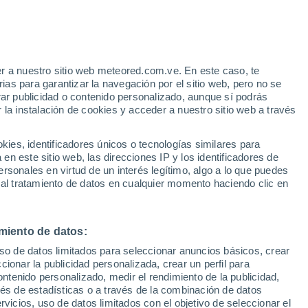
r a nuestro sitio web meteored.com.ve. En este caso, te
h
as para garantizar la navegación por el sitio web, pero no se
rar publicidad o contenido personalizado, aunque sí podrás
 la instalación de cookies y acceder a nuestro sitio web a través
atélites
Modelos
es, identificadores únicos o tecnologías similares para
n este sitio web, las direcciones IP y los identificadores de
rsonales en virtud de un interés legítimo, algo a lo que puedes
 al tratamiento de datos en cualquier momento haciendo clic en
Martes
Miércoles
Jueves
Viernes
11 Ago
12 Ago
13 Ago
14 Ago
miento de datos:
uso de datos limitados para seleccionar anuncios básicos, crear
80%
80%
80%
80%
ccionar la publicidad personalizada, crear un perfil para
3.6 mm
2.6 mm
2.4 mm
1.8 mm
ontenido personalizado, medir el rendimiento de la publicidad,
37°
/
23°
33°
/
23°
33°
/
23°
36°
/
24°
vés de estadísticas o a través de la combinación de datos
rvicios, uso de datos limitados con el objetivo de seleccionar el