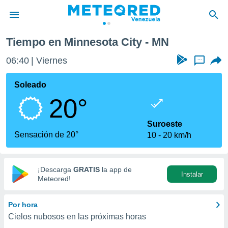
Tiempo en Minnesota City - MN
privacidad
06:40
Viernes
...
o de
om.ve
com.ve) ha
Soleado
ado por
20°
es para
ue la
 que se
Suroeste
e calidad.
Sensación de 20°
10
20 km/h
eder a este
ediante las
opciones:
¡Descarga
GRATIS
la app de
Instalar
ookies y
Meteored!
e forma
Por hora
d digital
Cielos nubosos en las próximas horas
ada, basada