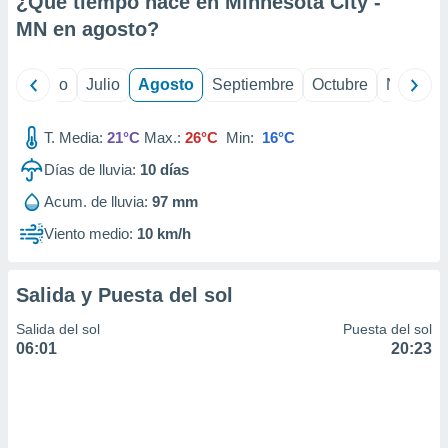
¿Qué tiempo hace en Minnesota City -
ados con el
 seleccionar
MN en
agosto
?
o.
calización
yo
Junio
Julio
Agosto
Septiembre
Octubre
Noviemb
precisa e
ión mediante
T. Media:
21°C
Max.:
26°C
Min:
16°C
, publicidad
Días de lluvia:
10
días
dos,
Acum. de lluvia:
97 mm
 publicidad
,
Viento medio:
10 km/h
ón de
 desarrollo
s.
Salida y Puesta del sol
tros 1199
Salida del sol
Puesta del sol
ios
06:01
20:23