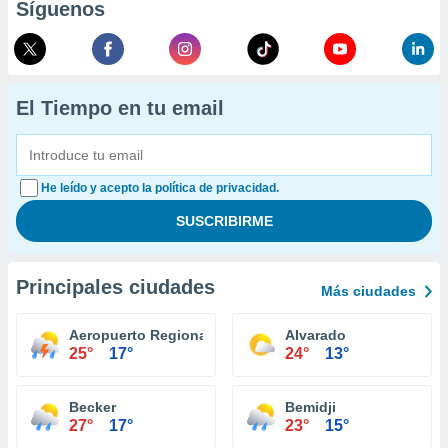
Síguenos
El Tiempo en tu email
He leído y acepto la política de privacidad.
Principales ciudades
Más ciudades
Aeropuerto Regional Southwest Minnesota
Alvarado
25°
17°
24°
13°
Becker
Bemidji
27°
17°
23°
15°