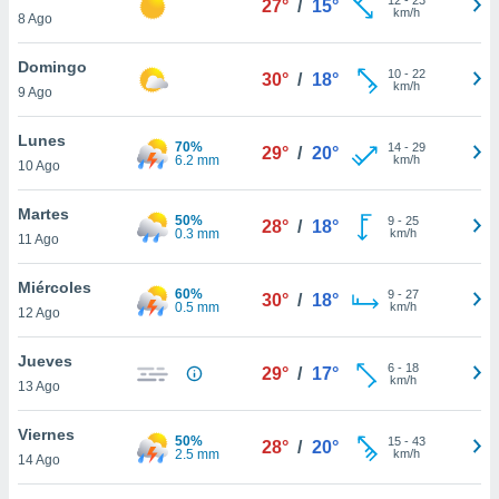
27°
/
15°
ublicidad y
km/h
8 Ago
do en
Domingo
 mismo.
10
-
22
30°
/
18°
km/h
sultar más
9 Ago
 en nuestra
 Cookies
y
Lunes
70%
14
-
29
29°
/
20°
ualquier
6.2 mm
km/h
10 Ago
ento
Martes
 botón
50%
9
-
25
28°
/
18°
0.3 mm
km/h
11 Ago
ación de
kies
 disponible
Miércoles
60%
9
-
27
30°
/
18°
e nuestra
0.5 mm
km/h
12 Ago
.
Jueves
IVAMENTE,
6
-
18
29°
/
17°
km/h
13 Ago
as
Viernes
50%
15
-
43
28°
/
20°
 a cookies
2.5 mm
km/h
14 Ago
 no aceptar