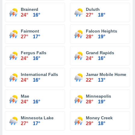
Brainerd
Duluth
24°
16°
27°
18°
Fairmont
Falcon Heights
27°
17°
28°
19°
Fergus Falls
Grand Rapids
24°
16°
24°
16°
International Falls
Jamar Mobile Home Par
24°
16°
22°
13°
Mae
Minneapolis
24°
16°
28°
19°
Minnesota Lake
Money Creek
27°
17°
29°
18°