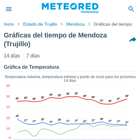
Inicio
Estado de Trujillo
Mendoza
Gráficas del tiempo
privacidad
Gráficas del tiempo de Mendoza
enido de
(Trujillo)
d.com.ve
com.ve) ha
14 días
7 días
orado por
ales para
Gráfica de Temperatura
ar que la
ón que se
Temperatura máxima, temperatura mínima y punto de rocío para los próximos
de calidad.
14 días
eder a este
35
ediante las
30°
30°
29°
29°
30
29°
29°
 opciones:
28°
28°
28°
28°
28°
27°
27°
26°
25
cookies y
de forma
19°
20
18°
18°
18°
uita
17°
17°
17°
17°
17°
17°
17°
17°
17°
17°
15
dad digital
ada, basada
°C