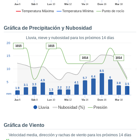
formación
Jue
6
Sáb
8
Lun
10
Mié
12
Vie
14
Dom
16
Mar
18
 mediante
Temperatura Máxima
Temperatura Mínima
Punto de rocío
tecnologías
nos permite
r nuestra
Gráfica de Precipitación y Nubosidad
para seguir
e contenido
Lluvia, nieve y nubosidad para los próximos 14 días
ACEPTAR
1
estándares
20
Y
1015
1015
 sin coste.
CONTINUAR
15
1014
1014
 el botón
continuar",
CONFIGURACIÓN
5
10
ceder a la
8.5
tando la
6.4
6
5.7
4.9
n de todas
5
4.1
3.8
3.5
3.3
3.1
2.2
2.2
s, ya sean
1.9
1.3
mm
de nuestros
 que nos
Jue
6
Sáb
8
Lun
10
Mié
12
Vie
14
Dom
16
Mar
18
ten el
Lluvia
Nubosidad (%)
Presión
 y análisis
tamiento en
b, así como
Gráfica de Viento
r un perfil
Velocidad media, dirección y rachas de viento para los próximos 14 días
ico para