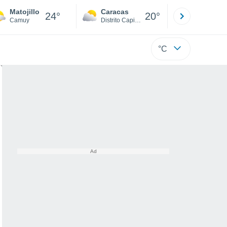
Matojillo
Caracas
Tucacas
24°
20°
Camuy
Distrito Capital
Falcón
°C