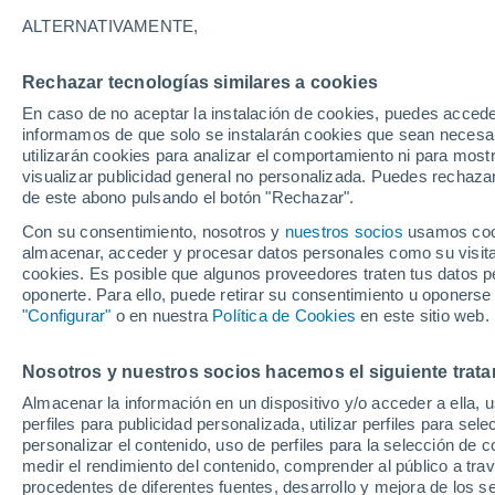
24°
ALTERNATIVAMENTE,
Rechazar tecnologías similares a cookies
Sureste
En caso de no aceptar la instalación de cookies, puedes accede
Sensación de 24°
12
-
20 km
informamos de que solo se instalarán cookies que sean necesari
utilizarán cookies para analizar el comportamiento ni para most
visualizar publicidad general no personalizada. Puedes rechazar
de este abono pulsando el botón "Rechazar".
Tiempo 1 - 7 días
Mapa de lluvia
Radar de lluvia
S
Con su consentimiento, nosotros y
nuestros socios
usamos cooki
almacenar, acceder y procesar datos personales como su visita e
cookies. Es posible que algunos proveedores traten tus datos pe
oponerte. Para ello, puede retirar su consentimiento u oponerse
Mañana
Domingo
Hoy
"Configurar"
o en nuestra
Política de Cookies
en este sitio web.
8 Ago
9 Ago
7 Ago
Nosotros y nuestros socios hacemos el siguiente trata
Almacenar la información en un dispositivo y/o acceder a ella, 
70%
90%
80%
perfiles para publicidad personalizada, utilizar perfiles para sele
0.7 mm
3.7 mm
2.7 mm
personalizar el contenido, uso de perfiles para la selección de c
32°
/
23°
30°
/
24°
30°
/
23°
medir el rendimiento del contenido, comprender al público a tra
procedentes de diferentes fuentes, desarrollo y mejora de los se