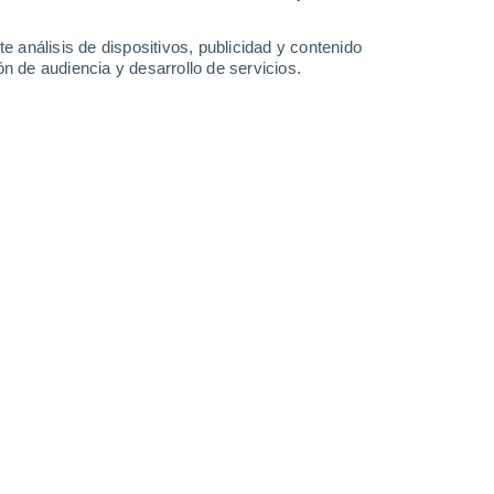
-
43
km/h
18
-
41
km/h
10
-
33
km/h
23
-
48
km/h
e análisis de dispositivos, publicidad y contenido
n de audiencia y desarrollo de servicios.
Sureste
0 Bajo
12
-
20 km/h
FPS:
no
Este
1 Bajo
13
-
25 km/h
FPS:
no
Este
3 Medio
14
-
29 km/h
FPS:
6-10
Noreste
8 ¡Muy Alto!
17
-
35 km/h
FPS:
25-50
Noreste
8 ¡Muy Alto!
19
-
39 km/h
FPS:
25-50