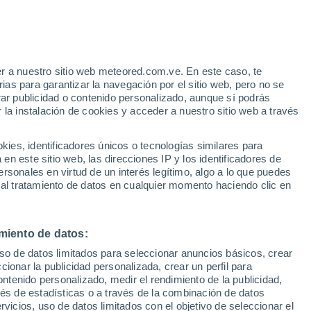
Aviso de nivel amarillo
Alerta moderada por altas
temperaturas en Matojillo hoy
r a nuestro sitio web meteored.com.ve. En este caso, te
/h
as para garantizar la navegación por el sitio web, pero no se
rar publicidad o contenido personalizado, aunque sí podrás
 la instalación de cookies y acceder a nuestro sitio web a través
atélites
Modelos
es, identificadores únicos o tecnologías similares para
n este sitio web, las direcciones IP y los identificadores de
rsonales en virtud de un interés legítimo, algo a lo que puedes
 al tratamiento de datos en cualquier momento haciendo clic en
Lunes
Martes
Miércoles
Jueves
10 Ago
11 Ago
12 Ago
13 Ago
miento de datos:
uso de datos limitados para seleccionar anuncios básicos, crear
80%
90%
90%
ccionar la publicidad personalizada, crear un perfil para
2.1 mm
5.8 mm
5.1 mm
ontenido personalizado, medir el rendimiento de la publicidad,
30°
/
24°
30°
/
24°
31°
/
23°
32°
/
23°
vés de estadísticas o a través de la combinación de datos
rvicios, uso de datos limitados con el objetivo de seleccionar el