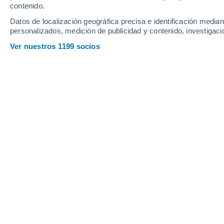
contenido.
23
-
47
km/h
24
-
47
km/h
21
19
-
39
km/h
Datos de localización geográfica precisa e identificación mediant
personalizados, medición de publicidad y contenido, investigació
Tiempo en Matojillo hoy
, 7 de agosto
Ver nuestros 1199 socios
Nubes y claros
24°
07:00
Sensación T.
24°
Nubes y claros
26°
08:00
Sensación T.
28°
Soleado
27°
09:00
Sensación T.
30°
Lluvia débil
60%
29°
11:00
0.8 mm
Sensación T.
32°
Lluvia débil
60%
29°
14:00
0.4 mm
Sensación T.
34°