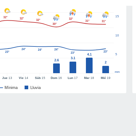
15
32°
32°
32°
32°
31°
31°
30°
10
24°
24°
24°
23°
23°
23°
4.1
5
3.1
2.6
2
mm
Jue
13
Vie
14
Sáb
15
Dom
16
Lun
17
Mar
18
Mié
19
Mínima
Lluvia