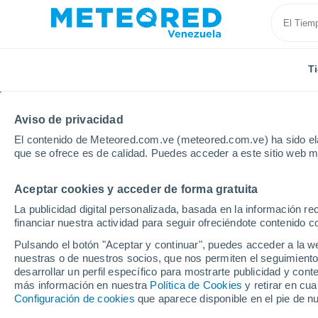
T
Aviso de privacidad
El contenido de Meteored.com.ve (meteored.com.ve) ha sido ela
que se ofrece es de calidad. Puedes acceder a este sitio web m
Aceptar cookies y acceder de forma gratuita
Inicio
Puerto Rico
Municipio de Camuy
Matojillo
La publicidad digital personalizada, basada en la información r
financiar nuestra actividad para seguir ofreciéndote contenido c
Tiempo en Matojillo
Pulsando el botón "Aceptar y continuar", puedes acceder a la w
nuestras o de nuestros socios, que nos permiten el seguimiento
06:38
Viernes
desarrollar un perfil específico para mostrarte publicidad y co
más información en nuestra
Política de Cookies
y retirar en cu
Configuración de cookies
que aparece disponible en el pie de n
Nubes y claros