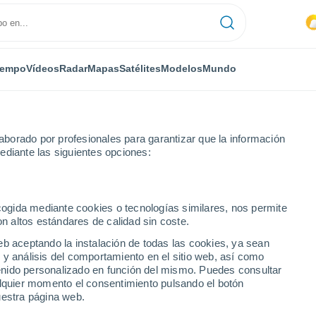
iempo
Vídeos
Radar
Mapas
Satélites
Modelos
Mundo
borado por profesionales para garantizar que la información
ediante las siguientes opciones:
ecogida mediante cookies o tecnologías similares, nos permite
on altos estándares de calidad sin coste.
eb aceptando la instalación de todas las cookies, ya sean
 y análisis del comportamiento en el sitio web, así como
...
ntenido personalizado en función del mismo. Puedes consultar
alquier momento el consentimiento pulsando el botón
Por hora
uestra página web.
Lluvias débiles en las próximas
horas