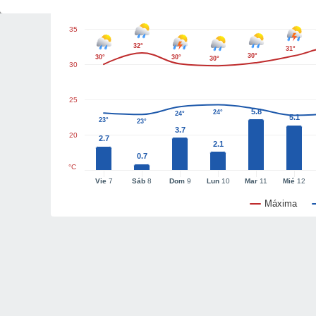
35
32°
31°
30°
30°
30°
30°
30
25
5.8
24°
24°
5.1
23°
23°
3.7
20
2.7
2.1
0.7
°C
Vie
7
Sáb
8
Dom
9
Lun
10
Mar
11
Mié
12
Máxima