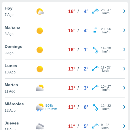
ublicidad y
Hoy
23
-
47
16°
/
4°
do en
km/h
7 Ago
 mismo.
sultar más
Mañana
29
-
56
 en nuestra
15°
/
4°
km/h
8 Ago
 Cookies
y
ualquier
Domingo
14
-
30
16°
/
1°
ento
km/h
9 Ago
 botón
ación de
Lunes
11
-
27
kies
13°
/
2°
km/h
10 Ago
 disponible
e nuestra
Martes
.
10
-
27
13°
/
3°
km/h
11 Ago
IVAMENTE,
Miércoles
50%
12
-
32
13°
/
6°
0.5 mm
km/h
12 Ago
as
 a cookies
Jueves
9
-
22
11°
/
5°
 no aceptar
km/h
13 Ago