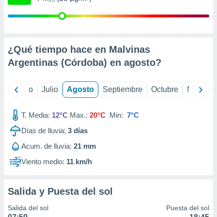
ados con el
 seleccionar
o.
calización
precisa e
¿Qué tiempo hace en Malvinas
ión mediante
Argentinas (Córdoba) en
agosto
?
, publicidad
yo
Junio
Julio
Agosto
Septiembre
Octubre
Noviemb
dos,
 publicidad
,
T. Media:
12°C
Max.:
20°C
Min:
7°C
ón de
 desarrollo
Días de lluvia:
3
días
s.
Acum. de lluvia:
21 mm
tros 1199
ios
Viento medio:
11 km/h
Salida y Puesta del sol
Salida del sol
Puesta del sol