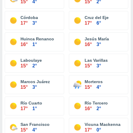
15°
4°
15°
2°
Córdoba
Cruz del Eje
17°
3°
17°
6°
Huinca Renanco
Jesús María
16°
1°
16°
3°
Laboulaye
Las Varillas
15°
2°
15°
3°
Marcos Juárez
Morteros
15°
3°
15°
4°
Río Cuarto
Río Tercero
17°
1°
16°
2°
San Francisco
Vicuna Mackenna
15°
4°
17°
0°