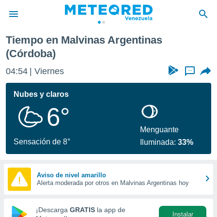
Tiempo en Malvinas Argentinas
privacidad
(Córdoba)
o de
om.ve
04:55
Viernes
...
com.ve) ha
ado por
Nubes y claros
es para
ue la
6°
 que se
e calidad.
Menguante
eder a este
Sensación de 8°
ediante las
Iluminada:
33%
opciones:
ookies y
Aviso de nivel amarillo
e forma
Alerta moderada por otros en Malvinas Argentinas hoy
d digital
¡Descarga
GRATIS
la app de
ada, basada
Instalar