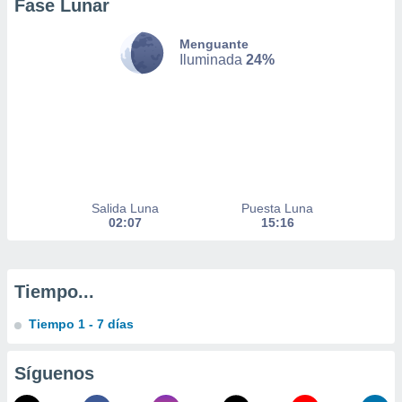
Fase Lunar
nto,
Menguante
Iluminada
24%
cios
kies,
ores únicos
as similares
nar,
rocesar
onales como
 este sitio
Salida Luna
Puesta Luna
recciones IP
02:07
15:16
ficadores de
 posible
s
 traten tus
Tiempo...
nales en
 interés
Tiempo 1 - 7 días
go a lo que
nerte. Para
retirar su
Síguenos
ento u