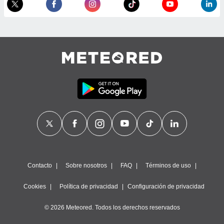
 de datos
er momento
ic en
o en
 Cookies
en
eb.
y
socios
el
to de
la
 en un
 y/o acceder
Contacto
Sobre nosotros
FAQ
Términos de uso
 de datos
ara
Cookies
Política de privacidad
Configuración de privacidad
 anuncios
ar perfiles
© 2026 Meteored. Todos los derechos reservados
idad
a, utilizar