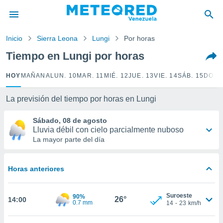
privacidad
o de
Inicio
Sierra Leona
Lungi
Por horas
om.ve
com.ve) ha
Tiempo en Lungi por horas
ado por
es para
HOY
MAÑANA
LUN. 10
MAR. 11
MIÉ. 12
JUE. 13
VIE. 14
SÁB. 15
DOM.
ue la
 que se
e calidad.
La previsión del tiempo por horas en Lungi
eder a este
ediante las
Sábado, 08 de agosto
opciones:
Lluvia débil con cielo parcialmente nuboso
La mayor parte del día
ookies y
e forma
Horas anteriores
d digital
ada, basada
Suroeste
90%
mación
26°
14:00
0.7 mm
14
-
23
km/h
ediante
ecnologías