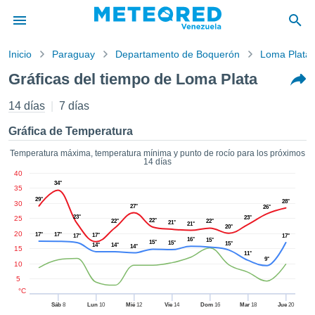
Inicio
Paraguay
Departamento de Boquerón
Loma Plata
privacidad
Gráficas del tiempo de Loma Plata
enido de
d.com.ve
14 días
7 días
com.ve) ha
orado por
Gráfica de Temperatura
ales para
ar que la
Temperatura máxima, temperatura mínima y punto de rocío para los próximos
14 días
ón que se
40
de calidad.
34°
35
eder a este
29°
28°
30
ediante las
27°
26°
 opciones:
23°
25
23°
22°
22°
22°
21°
21°
20°
20
17°
17°
17°
17°
17°
16°
15°
15°
15°
15°
cookies y
14°
14°
14°
15
11°
de forma
9°
10
uita
5
dad digital
°C
ada, basada
Sáb
8
Lun
10
Mié
12
Vie
14
Dom
16
Mar
18
Jue
20