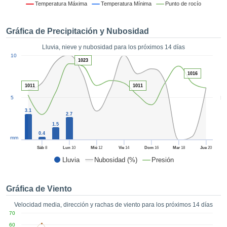
formación
Temperatura Máxima
Temperatura Mínima
Punto de rocío
 mediante
tecnologías
Gráfica de Precipitación y Nubosidad
nos permite
r nuestra
Lluvia, nieve y nubosidad para los próximos 14 días
para seguir
1
10
e contenido
1023
ACEPTAR
estándares
Y
1016
 sin coste.
CONTINUAR
1011
1011
 el botón
5
5
continuar",
CONFIGURACIÓN
3.1
ceder a la
2.7
tando la
1.5
n de todas
0.4
mm
s, ya sean
Sáb
8
Lun
10
Mié
12
Vie
14
Dom
16
Mar
18
Jue
20
de nuestros
Lluvia
Nubosidad (%)
Presión
 que nos
ten el
 y análisis
Gráfica de Viento
tamiento en
b, así como
Velocidad media, dirección y rachas de viento para los próximos 14 días
r un perfil
70
ico para
60