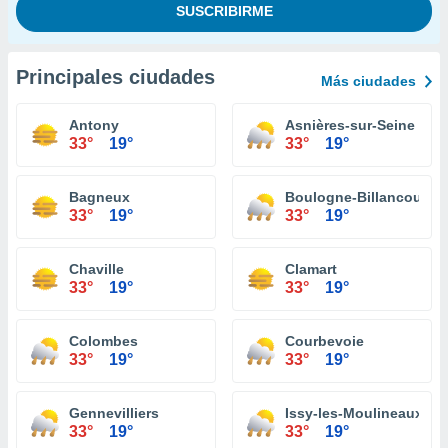
Principales ciudades
Más ciudades
Antony
Asnières-sur-Seine
33°
19°
33°
19°
Bagneux
Boulogne-Billancourt
33°
19°
33°
19°
Chaville
Clamart
33°
19°
33°
19°
Colombes
Courbevoie
33°
19°
33°
19°
Gennevilliers
Issy-les-Moulineaux
33°
19°
33°
19°