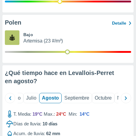
ados con el
 seleccionar
o.
calización
Polen
Detalle
precisa e
ión mediante
Bajo
Artemisa (23 #/m³)
, publicidad
dos,
 publicidad
,
¿Qué tiempo hace en Levallois-Perret
ón de
 desarrollo
en
agosto
?
s.
tros 1199
yo
Junio
Julio
Agosto
Septiembre
Octubre
Noviemb
ios
T. Media:
19°C
Max.:
24°C
Min:
14°C
Días de lluvia:
10
días
Acum. de lluvia:
62 mm