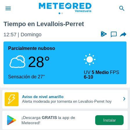
Perret
Tiempo en Levallois-Perret
privacidad
12:57
Domingo
...
o de
om.ve
com.ve) ha
Parcialmente nuboso
ado por
28°
es para
ue la
 que se
UV
5 Medio
FPS
e calidad.
Sensación de 27°
6-10
eder a este
ediante las
opciones:
Aviso de nivel amarillo
Alerta moderada por tormenta en Levallois-Perret hoy
ookies y
e forma
¡Descarga
GRATIS
la app de
Instalar
d digital
Meteored!
ada, basada