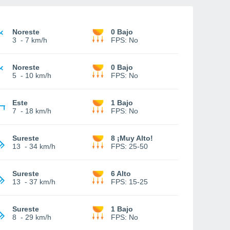
Noreste
0 Bajo
3
-
7 km/h
FPS:
No
Noreste
0 Bajo
5
-
10 km/h
FPS:
No
Este
1 Bajo
7
-
18 km/h
FPS:
No
Sureste
8 ¡Muy Alto!
13
-
34 km/h
FPS:
25-50
Sureste
6 Alto
13
-
37 km/h
FPS:
15-25
Sureste
1 Bajo
8
-
29 km/h
FPS:
No