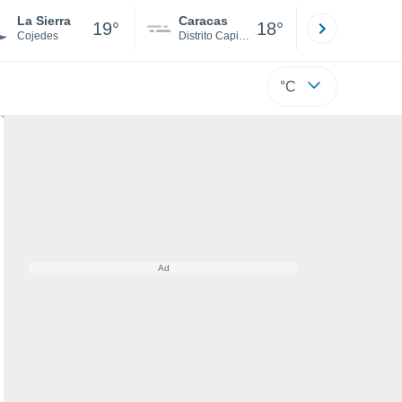
La Sierra
Caracas
Tucacas
19°
18°
Cojedes
Distrito Capital
Falcón
°C