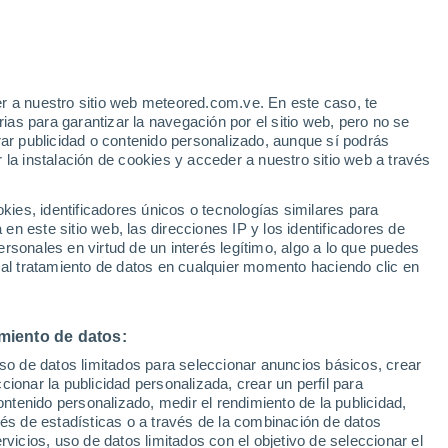
a Sierra
VIENTO
PRECIPITACIÓN
r a nuestro sitio web meteored.com.ve. En este caso, te
12
15
18
21
00
03
06
09
12
15
18
21
00
as para garantizar la navegación por el sitio web, pero no se
rar publicidad o contenido personalizado, aunque sí podrás
 la instalación de cookies y acceder a nuestro sitio web a través
30°
es, identificadores únicos o tecnologías similares para
29°
28°
n este sitio web, las direcciones IP y los identificadores de
27°
26°
rsonales en virtud de un interés legítimo, algo a lo que puedes
25°
 al tratamiento de datos en cualquier momento haciendo clic en
24°
23°
23°
23°
23°
22°
21°
miento de datos:
3.1
uso de datos limitados para seleccionar anuncios básicos, crear
ccionar la publicidad personalizada, crear un perfil para
ontenido personalizado, medir el rendimiento de la publicidad,
1
vés de estadísticas o a través de la combinación de datos
0.8
0.8
0.6
0.3
0.3
rvicios, uso de datos limitados con el objetivo de seleccionar el