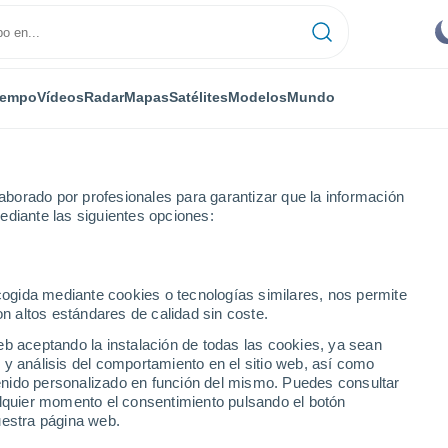
iempo
Vídeos
Radar
Mapas
Satélites
Modelos
Mundo
borado por profesionales para garantizar que la información
ediante las siguientes opciones:
ecogida mediante cookies o tecnologías similares, nos permite
on altos estándares de calidad sin coste.
or horas
eb aceptando la instalación de todas las cookies, ya sean
 y análisis del comportamiento en el sitio web, así como
ntenido personalizado en función del mismo. Puedes consultar
alquier momento el consentimiento pulsando el botón
uestra página web.