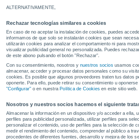
Gráfica del tiempo por horas en L
ALTERNATIVAMENTE,
SÍMBOLO
TEMPERATURA
Rechazar tecnologías similares a cookies
En caso de no aceptar la instalación de cookies, puedes accede
00
03
06
09
12
15
18
21
00
03
06
09
informamos de que solo se instalarán cookies que sean necesari
utilizarán cookies para analizar el comportamiento ni para most
visualizar publicidad general no personalizada. Puedes rechazar
de este abono pulsando el botón "Rechazar".
29°
Con su consentimiento, nosotros y
nuestros socios
usamos cooki
28°
28°
almacenar, acceder y procesar datos personales como su visita e
cookies. Es posible que algunos proveedores traten tus datos pe
oponerte. Para ello, puede retirar su consentimiento u oponerse
24°
"Configurar"
o en nuestra
Política de Cookies
en este sitio web.
23°
22°
22°
22°
21°
21°
20°
Nosotros y nuestros socios hacemos el siguiente trata
3.1
Almacenar la información en un dispositivo y/o acceder a ella, 
perfiles para publicidad personalizada, utilizar perfiles para sele
1.6
personalizar el contenido, uso de perfiles para la selección de c
medir el rendimiento del contenido, comprender al público a tra
0.6
0.3
0.2
procedentes de diferentes fuentes, desarrollo y mejora de los se