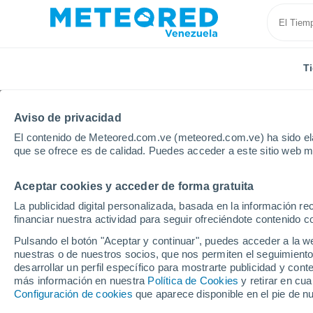
T
Aviso de privacidad
El contenido de Meteored.com.ve (meteored.com.ve) ha sido ela
que se ofrece es de calidad. Puedes acceder a este sitio web m
Aceptar cookies y acceder de forma gratuita
Inicio
Estado de Cojedes
La Sierra
Por horas
La publicidad digital personalizada, basada en la información r
financiar nuestra actividad para seguir ofreciéndote contenido c
Tiempo en La Sierra p
Pulsando el botón "Aceptar y continuar", puedes acceder a la w
nuestras o de nuestros socios, que nos permiten el seguimiento
desarrollar un perfil específico para mostrarte publicidad y co
Tiempo 1 - 7 días
Por horas
más información en nuestra
Política de Cookies
y retirar en cu
Configuración de cookies
que aparece disponible en el pie de n