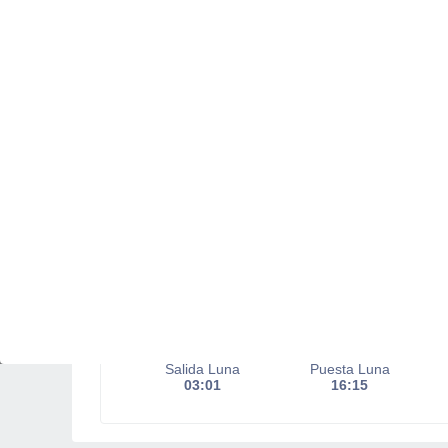
Salida del sol a las
06:25
Puesta del sol a las
18:54
Primera luz a las
06:03
Última luz a las
19:16
Fase Lunar
Menguante
Iluminada
13%
Salida Luna
Puesta Luna
03:01
16:15