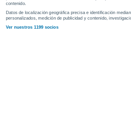
Sábado
8
Domingo
9
contenido.
Datos de localización geográfica precisa e identificación mediant
personalizados, medición de publicidad y contenido, investigació
Ver nuestros 1199 socios
La previsión del tiempo por horas en
SÁBADO, 08 DE AGOSTO
La mayor parte del día
Lluvia débil con cielo
parcialmente nuboso
Salida del sol a las
06:25
Puesta del sol a las
18:55
Primera luz a las
06:03
Última luz a las
19:17
Fase Lunar