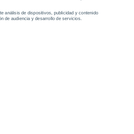
Lunes
10
e análisis de dispositivos, publicidad y contenido
n de audiencia y desarrollo de servicios.
 La Sierra
21°
Cielo despejado
02:00
Sensación T.
21°
20°
Cielo despejado
05:00
Sensación T.
20°
24°
Soleado
08:00
Sensación T.
25°
30%
28°
Lluvia débil
11:00
0.2 mm
Sensación T.
29°
30%