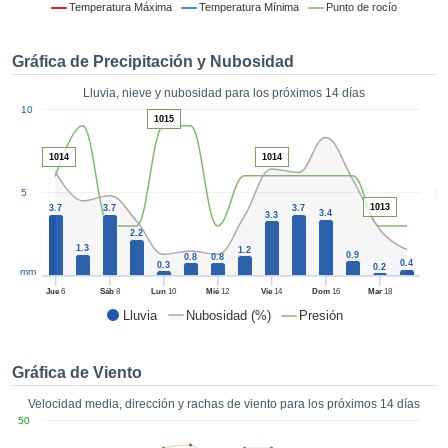
formación
Temperatura Máxima
Temperatura Mínima
Punto de rocío
 mediante
tecnologías
Gráfica de Precipitación y Nubosidad
nos permite
r nuestra
Lluvia, nieve y nubosidad para los próximos 14 días
para seguir
1
10
e contenido
1015
ACEPTAR
estándares
Y
 sin coste.
1014
1014
CONTINUAR
 el botón
5
5
continuar",
1013
3.7
3.7
3.7
CONFIGURACIÓN
3.4
3.3
ceder a la
2.2
tando la
1.3
1.2
0.9
0.8
0.8
n de todas
0.4
0.3
0.2
mm
s, ya sean
Jue
6
Sáb
8
Lun
10
Mié
12
Vie
14
Dom
16
Mar
18
de nuestros
Lluvia
Nubosidad (%)
Presión
 que nos
ten el
 y análisis
Gráfica de Viento
tamiento en
b, así como
Velocidad media, dirección y rachas de viento para los próximos 14 días
r un perfil
50
ico para