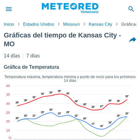
Inicio
Estados Unidos
Missouri
Kansas City
Gráficas 
privacidad
Gráficas del tiempo de Kansas City -
enido de
MO
d.com.ve
com.ve) ha
14 días
7 días
orado por
ales para
Gráfica de Temperatura
ar que la
ón que se
Temperatura máxima, temperatura mínima y punto de rocío para los próximos
de calidad.
14 días
eder a este
40
ediante las
35°
34°
34°
34°
35
 opciones:
32°
32°
30°
30°
30°
30°
29°
30
28°
27°
26°
cookies y
25°
25
23°
23°
23°
23°
de forma
22°
21°
22°
22°
20°
20°
uita
20
18°
17°
16°
dad digital
15
ada, basada
°C