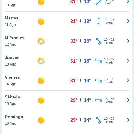
31°
/
14°
ublicidad y
km/h
10 Ago
do en
Martes
 mismo.
14
-
27
31°
/
13°
km/h
sultar más
11 Ago
 en nuestra
 Cookies
y
Miércoles
13
-
32
32°
/
15°
ualquier
km/h
12 Ago
ento
Jueves
 botón
18
-
42
31°
/
18°
km/h
13 Ago
ación de
kies
 disponible
Viernes
16
-
39
31°
/
16°
e nuestra
km/h
14 Ago
.
Sábado
IVAMENTE,
15
-
35
29°
/
14°
km/h
15 Ago
as
Domingo
15
-
35
29°
/
14°
 a cookies
km/h
16 Ago
 no aceptar