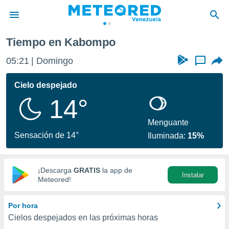
Tiempo en Kabompo
privacidad
05:21
Domingo
...
o de
om.ve
com.ve) ha
Cielo despejado
ado por
14°
es para
ue la
 que se
Menguante
e calidad.
Sensación de 14°
Iluminada:
15%
eder a este
ediante las
opciones:
¡Descarga
GRATIS
la app de
Instalar
ookies y
Meteored!
e forma
Por hora
d digital
Cielos despejados en las próximas horas
ada, basada