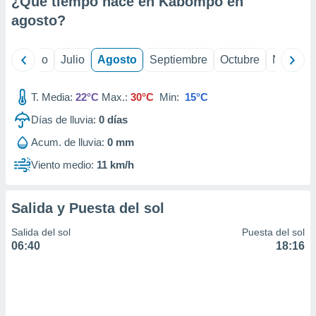
¿Qué tiempo hace en Kabompo en
ados con el
 seleccionar
agosto
?
o.
calización
yo
Junio
Julio
Agosto
Septiembre
Octubre
Noviemb
precisa e
ión mediante
T. Media:
22°C
Max.:
30°C
Min:
15°C
, publicidad
Días de lluvia:
0
días
dos,
Acum. de lluvia:
0 mm
 publicidad
,
Viento medio:
11 km/h
ón de
 desarrollo
s.
Salida y Puesta del sol
tros 1199
Salida del sol
Puesta del sol
ios
06:40
18:16