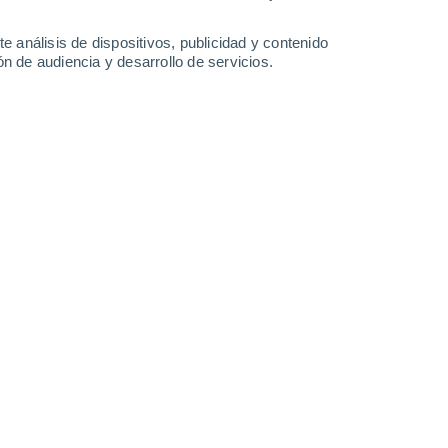
Martes
11
e análisis de dispositivos, publicidad y contenido
n de audiencia y desarrollo de servicios.
n Joplin
26°
Cielo despejado
02:00
Sensación T.
28°
25°
Cielo despejado
05:00
Sensación T.
26°
25°
Soleado
08:00
Sensación T.
26°
30°
Soleado
11:00
Sensación T.
33°