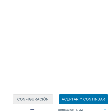
26°
Cielo despejado
05:00
Sensación T.
27°
26°
Nubes y claros
08:00
Sensación T.
27°
31°
Soleado
11:00
Sensación T.
34°
35°
Soleado
14:00
Sensación T.
38°
35°
Soleado
17:00
Sensación T.
38°
32°
Soleado
20:00
Sensación T.
35°
CONFIGURACIÓN
ACEPTAR Y CONTINUAR
30°
Cielo despejado
23:00
Sensación T.
32°