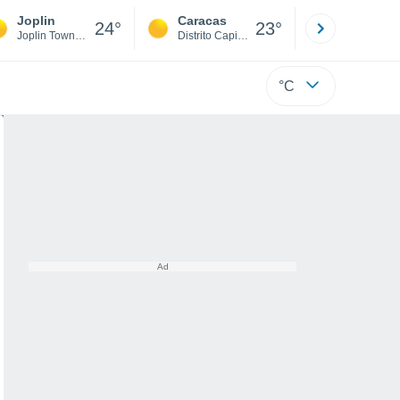
Joplin
Caracas
Tucacas
24°
23°
Joplin Township
Distrito Capital
Falcón
°C