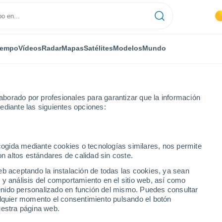
iempo
Vídeos
Radar
Mapas
Satélites
Modelos
Mundo
borado por profesionales para garantizar que la información
ediante las siguientes opciones:
oras
ecogida mediante cookies o tecnologías similares, nos permite
on altos estándares de calidad sin coste.
 por horas
eb aceptando la instalación de todas las cookies, ya sean
 y análisis del comportamiento en el sitio web, así como
ntenido personalizado en función del mismo. Puedes consultar
alquier momento el consentimiento pulsando el botón
uestra página web.