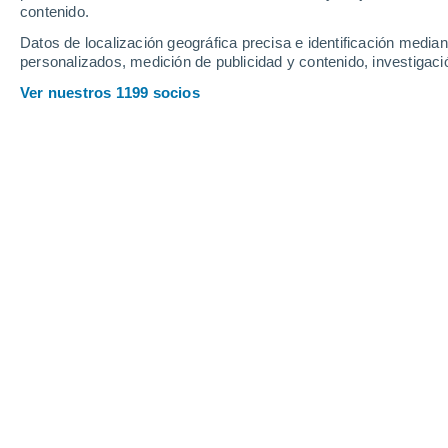
Domingo
9
Lunes
10
contenido.
Datos de localización geográfica precisa e identificación mediant
personalizados, medición de publicidad y contenido, investigació
Ver nuestros 1199 socios
La previsión del tiempo por horas e
DOMINGO, 09 DE AGOSTO
2 Alertas ahora
Riesgo Importante
La mayor parte del día
Soleado
Salida del sol a las
06:29
Puesta del sol a las
20:16
Primera luz a las
06:01
Última luz a las
20:44