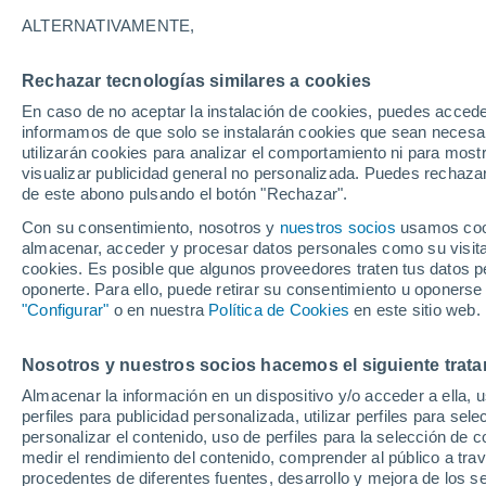
Gráfica del tiempo por horas en J
ALTERNATIVAMENTE,
SÍMBOLO
TEMPERATURA
Rechazar tecnologías similares a cookies
En caso de no aceptar la instalación de cookies, puedes accede
00
03
06
09
12
15
18
21
00
03
06
09
informamos de que solo se instalarán cookies que sean necesari
utilizarán cookies para analizar el comportamiento ni para most
visualizar publicidad general no personalizada. Puedes rechazar
de este abono pulsando el botón "Rechazar".
35°
Con su consentimiento, nosotros y
nuestros socios
usamos cooki
34°
almacenar, acceder y procesar datos personales como su visita e
cookies. Es posible que algunos proveedores traten tus datos pe
oponerte. Para ello, puede retirar su consentimiento u oponerse
31°
30°
"Configurar"
o en nuestra
Política de Cookies
en este sitio web.
29°
27°
Nosotros y nuestros socios hacemos el siguiente trata
26°
26°
26°
25°
Almacenar la información en un dispositivo y/o acceder a ella, 
25°
perfiles para publicidad personalizada, utilizar perfiles para sele
personalizar el contenido, uso de perfiles para la selección de c
medir el rendimiento del contenido, comprender al público a tra
procedentes de diferentes fuentes, desarrollo y mejora de los se