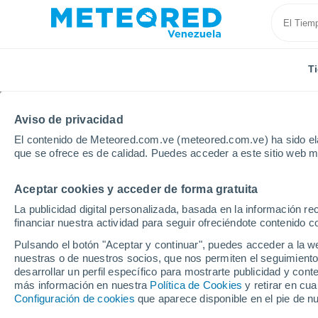
T
Aviso de privacidad
El contenido de Meteored.com.ve (meteored.com.ve) ha sido ela
que se ofrece es de calidad. Puedes acceder a este sitio web m
Aceptar cookies y acceder de forma gratuita
Inicio
Estados Unidos
Missouri
Joplin
Por h
La publicidad digital personalizada, basada en la información r
financiar nuestra actividad para seguir ofreciéndote contenido c
Tiempo en Joplin - MO
Pulsando el botón "Aceptar y continuar", puedes acceder a la w
nuestras o de nuestros socios, que nos permiten el seguimiento
desarrollar un perfil específico para mostrarte publicidad y co
Tiempo 1 - 7 días
Por horas
más información en nuestra
Política de Cookies
y retirar en cu
Configuración de cookies
que aparece disponible en el pie de n