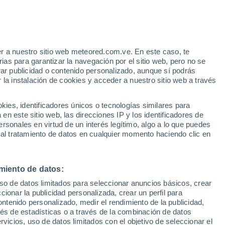
oplin
VIENTO
PRECIPITACIÓN
r a nuestro sitio web meteored.com.ve. En este caso, te
12
15
18
21
00
03
06
09
12
15
18
21
00
as para garantizar la navegación por el sitio web, pero no se
rar publicidad o contenido personalizado, aunque sí podrás
 la instalación de cookies y acceder a nuestro sitio web a través
36°
36°
35°
es, identificadores únicos o tecnologías similares para
35°
n este sitio web, las direcciones IP y los identificadores de
rsonales en virtud de un interés legítimo, algo a lo que puedes
33°
32°
32°
 al tratamiento de datos en cualquier momento haciendo clic en
31°
30°
30°
28°
27°
27°
miento de datos:
uso de datos limitados para seleccionar anuncios básicos, crear
ccionar la publicidad personalizada, crear un perfil para
ontenido personalizado, medir el rendimiento de la publicidad,
vés de estadísticas o a través de la combinación de datos
rvicios, uso de datos limitados con el objetivo de seleccionar el