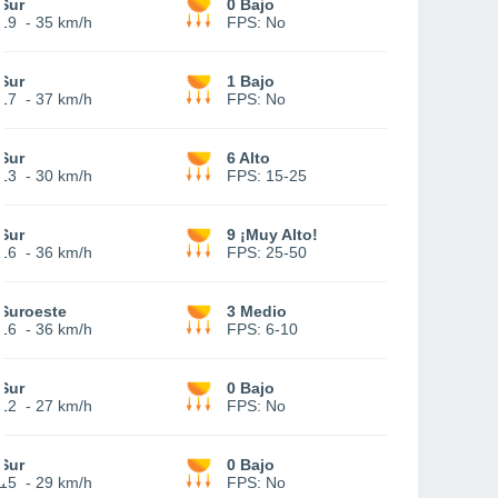
Sur
0 Bajo
19
-
35 km/h
FPS:
No
Sur
1 Bajo
17
-
37 km/h
FPS:
No
Sur
6 Alto
13
-
30 km/h
FPS:
15-25
Sur
9 ¡Muy Alto!
16
-
36 km/h
FPS:
25-50
Suroeste
3 Medio
16
-
36 km/h
FPS:
6-10
Sur
0 Bajo
12
-
27 km/h
FPS:
No
Sur
0 Bajo
15
-
29 km/h
FPS:
No