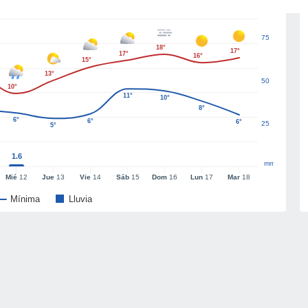
75
18°
17°
17°
16°
15°
13°
50
10°
11°
10°
8°
6°
6°
6°
25
5°
1.6
mm
Mié
12
Jue
13
Vie
14
Sáb
15
Dom
16
Lun
17
Mar
18
Mínima
Lluvia