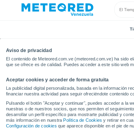
T
Aviso de privacidad
El contenido de Meteored.com.ve (meteored.com.ve) ha sido ela
que se ofrece es de calidad. Puedes acceder a este sitio web m
Aceptar cookies y acceder de forma gratuita
Inicio
Argentina
Provincia de Santa Fe
Isla Vue
La publicidad digital personalizada, basada en la información r
financiar nuestra actividad para seguir ofreciéndote contenido c
Tiempo en Isla Vuelta 
Pulsando el botón "Aceptar y continuar", puedes acceder a la w
nuestras o de nuestros socios, que nos permiten el seguimiento
19:38
Jueves
desarrollar un perfil específico para mostrarte publicidad y co
más información en nuestra
Política de Cookies
y retirar en cu
Configuración de cookies
que aparece disponible en el pie de n
Cielo despejado