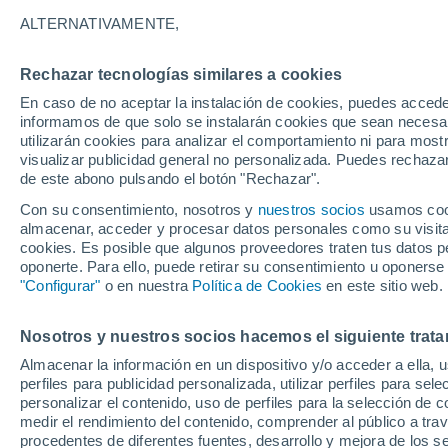
12°
ALTERNATIVAMENTE,
Rechazar tecnologías similares a cookies
Sur
En caso de no aceptar la instalación de cookies, puedes accede
Sensación de 12°
33
-
62 km
informamos de que solo se instalarán cookies que sean necesari
utilizarán cookies para analizar el comportamiento ni para most
visualizar publicidad general no personalizada. Puedes rechazar
de este abono pulsando el botón "Rechazar".
Tiempo 1 - 7 días
Mapa de viento
Radar de lluvia
Con su consentimiento, nosotros y
nuestros socios
usamos cooki
almacenar, acceder y procesar datos personales como su visita e
cookies. Es posible que algunos proveedores traten tus datos pe
oponerte. Para ello, puede retirar su consentimiento u oponerse
Mañana
Sábado
D
Hoy
"Configurar"
o en nuestra
Política de Cookies
en este sitio web.
7 Ago
8 Ago
6 Ago
Nosotros y nuestros socios hacemos el siguiente trata
Almacenar la información en un dispositivo y/o acceder a ella, 
90%
perfiles para publicidad personalizada, utilizar perfiles para sele
23 mm
personalizar el contenido, uso de perfiles para la selección de c
15°
/
7°
15°
/
8°
20°
/
10°
medir el rendimiento del contenido, comprender al público a tra
procedentes de diferentes fuentes, desarrollo y mejora de los se