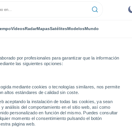
iempo
Vídeos
Radar
Mapas
Satélites
Modelos
Mundo
borado por profesionales para garantizar que la información
ediante las siguientes opciones:
lta Del Paraguayo
ecogida mediante cookies o tecnologías similares, nos permite
on altos estándares de calidad sin coste.
Del Paraguayo
eb aceptando la instalación de todas las cookies, ya sean
 y análisis del comportamiento en el sitio web, así como
...
ntenido personalizado en función del mismo. Puedes consultar
alquier momento el consentimiento pulsando el botón
Por hora
uestra página web.
Rachas de hasta
62 km/h
en las
próximas horas