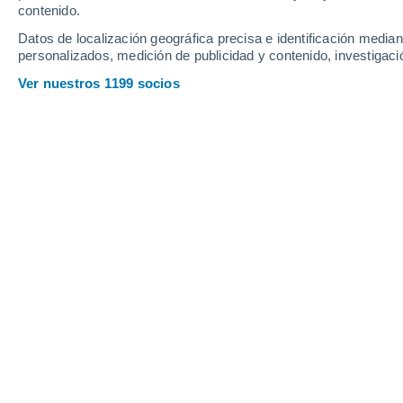
contenido.
18
-
40
km/h
20
-
41
km/h
14
39
-
77
km/h
Datos de localización geográfica precisa e identificación mediant
personalizados, medición de publicidad y contenido, investigació
Tiempo en Isla Vuelta Del Paraguayo
Ver nuestros 1199 socios
Nubes y claro
15°
17:00
Sensación T.
15
Soleado
14°
18:00
Sensación T.
14
Cielo despeja
13°
19:00
Sensación T.
13
Cielo despeja
12°
20:00
Sensación T.
12
Cielo despeja
11°
21:00
Sensación T.
11