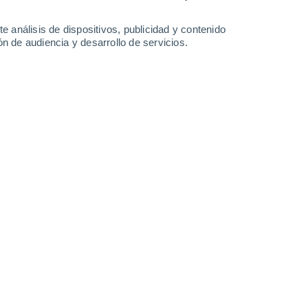
-
31
km/h
13
-
29
km/h
17
-
31
km/h
16
-
39
km/h
e análisis de dispositivos, publicidad y contenido
n de audiencia y desarrollo de servicios.
 hoy
, 6 de agosto
s
Suroeste
1 Bajo
°
33
-
76 km/h
FPS:
no
Suroeste
0 Bajo
°
32
-
63 km/h
FPS:
no
do
Suroeste
0 Bajo
°
33
-
62 km/h
FPS:
no
do
Sur
0 Bajo
°
33
-
62 km/h
FPS:
no
do
Sur
0 Bajo
°
31
-
62 km/h
FPS:
no