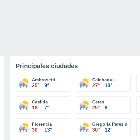
Principales ciudades
Ambrosetti
Calchaqui
25°
9°
27°
10°
Casilda
Ceres
18°
7°
25°
9°
Florencia
Gregoria Perez de Den
30°
13°
30°
12°