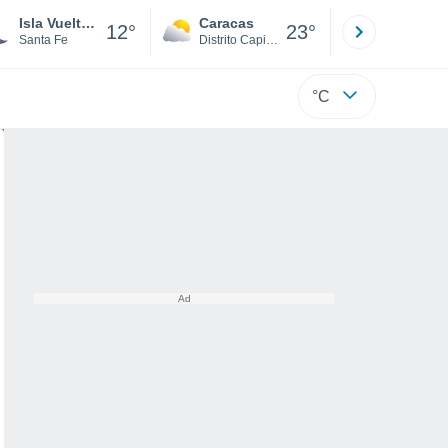
Isla Vuelta Del Paraguayo
Caracas
Tucacas
12°
23°
Santa Fe
Distrito Capital
Falcón
°C