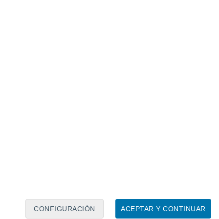
Calendario lunar
Lun
Mar
Mié
Jue
Vie
Sáb
Dom
6
7
8
9
10
11
12
13
14
15
16
17
18
19
CONFIGURACIÓN
ACEPTAR Y CONTINUAR
100