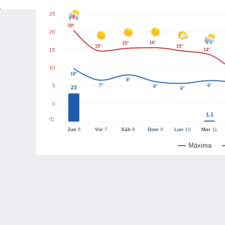
25
20°
20
16°
15°
15°
15°
15
14°
10
10°
8°
5
7°
6°
6°
23
6°
0
1.1
°C
Jue
6
Vie
7
Sáb
8
Dom
9
Lun
10
Mar
11
Máxima