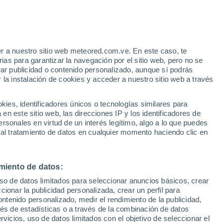
Aviso de nivel amarillo
Alerta moderada por tormenta en
Isla Vuelta Del Paraguayo hoy
r a nuestro sitio web meteored.com.ve. En este caso, te
/h
Bajan las temperaturas
as para garantizar la navegación por el sitio web, pero no se
Durante el dia de mañana
rar publicidad o contenido personalizado, aunque sí podrás
 la instalación de cookies y acceder a nuestro sitio web a través
Satélites
Modelos
es, identificadores únicos o tecnologías similares para
n este sitio web, las direcciones IP y los identificadores de
rsonales en virtud de un interés legítimo, algo a lo que puedes
 al tratamiento de datos en cualquier momento haciendo clic en
omingo
Lunes
Martes
Miércoles
9 Ago
10 Ago
11 Ago
12 Ago
miento de datos:
uso de datos limitados para seleccionar anuncios básicos, crear
30%
70%
ccionar la publicidad personalizada, crear un perfil para
1.1 mm
1.6 mm
ontenido personalizado, medir el rendimiento de la publicidad,
16°
/
6°
15°
/
6°
14°
/
6°
10°
/
6°
vés de estadísticas o a través de la combinación de datos
rvicios, uso de datos limitados con el objetivo de seleccionar el