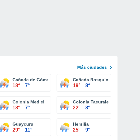
Más ciudades
Cañada de Gómez
Cañada Rosquín
18°
7°
19°
8°
Colonia Medici
Colonia Tacurales
18°
7°
22°
8°
is
Guaycuru
Hersilia
29°
11°
25°
9°