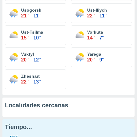
Usogorsk
Ust-Iliych
21°
11°
22°
11°
Ust-Tsilma
Vorkuta
15°
10°
14°
7°
Vuktyl
Yarega
20°
12°
20°
9°
Zheshart
22°
13°
Localidades cercanas
Tiempo...