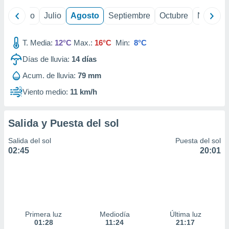
ados con el
 seleccionar
yo
Junio
Julio
Agosto
Septiembre
Octubre
Noviemb
o.
calización
T. Media:
12°C
Max.:
16°C
Min:
8°C
precisa e
ión mediante
Días de lluvia:
14
días
, publicidad
Acum. de lluvia:
79 mm
Viento medio:
11 km/h
dos,
 publicidad
,
Salida y Puesta del sol
ón de
 desarrollo
Salida del sol
Puesta del sol
s.
02:45
20:01
tros 1199
ios
Primera luz
Mediodía
Última luz
01:28
11:24
21:17