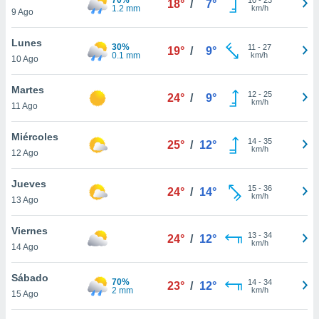
18°
/
7°
ublicidad y
1.2 mm
km/h
9 Ago
do en
Lunes
 mismo.
30%
11
-
27
19°
/
9°
0.1 mm
km/h
sultar más
10 Ago
 en nuestra
 Cookies
y
Martes
12
-
25
24°
/
9°
ualquier
km/h
11 Ago
ento
Miércoles
 botón
14
-
35
25°
/
12°
km/h
12 Ago
ación de
kies
 disponible
Jueves
15
-
36
24°
/
14°
e nuestra
km/h
13 Ago
.
Viernes
IVAMENTE,
13
-
34
24°
/
12°
km/h
14 Ago
as
Sábado
70%
14
-
34
23°
/
12°
 a cookies
2 mm
km/h
15 Ago
 no aceptar