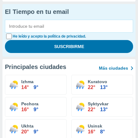
El Tiempo en tu email
He leído y acepto la política de privacidad.
Principales ciudades
Más ciudades
Izhma
Kuratovo
14°
9°
22°
13°
Pechora
Syktyvkar
16°
9°
22°
13°
Ukhta
Usinsk
20°
9°
16°
8°