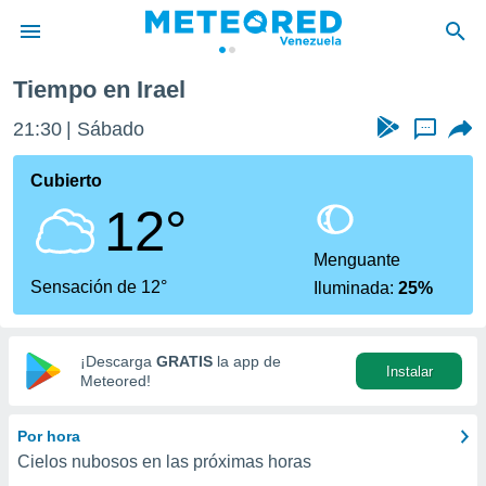
Tiempo en Irael
privacidad
21:30
Sábado
...
o de
om.ve
com.ve) ha
Cubierto
ado por
12°
es para
ue la
 que se
Menguante
e calidad.
Sensación de 12°
Iluminada:
25%
eder a este
ediante las
opciones:
¡Descarga
GRATIS
la app de
Instalar
ookies y
Meteored!
e forma
Por hora
d digital
Cielos nubosos en las próximas horas
ada, basada