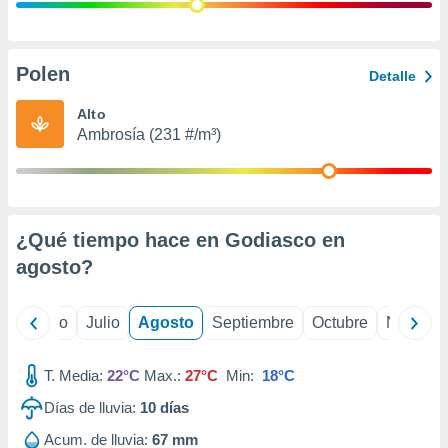
ados con el
 seleccionar
o.
calización
Polen
Detalle
precisa e
ión mediante
Alto
Ambrosía (231 #/m³)
, publicidad
dos,
 publicidad
,
¿Qué tiempo hace en Godiasco en
ón de
 desarrollo
agosto
?
s.
tros 1199
yo
Junio
Julio
Agosto
Septiembre
Octubre
Noviemb
ios
T. Media:
22°C
Max.:
27°C
Min:
18°C
Días de lluvia:
10
días
Acum. de lluvia:
67 mm