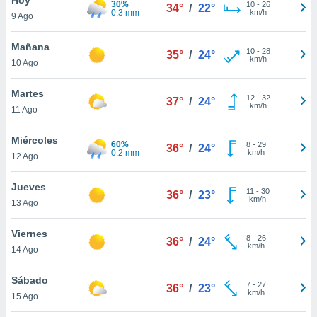
30%
ublicidad y
10
-
26
34°
/
22°
0.3 mm
km/h
9 Ago
do en
 mismo.
Mañana
10
-
28
35°
/
24°
sultar más
km/h
10 Ago
 en nuestra
 Cookies
y
Martes
12
-
32
ualquier
37°
/
24°
km/h
11 Ago
ento
 botón
Miércoles
60%
8
-
29
36°
/
24°
ación de
0.2 mm
km/h
12 Ago
kies
 disponible
Jueves
11
-
30
e nuestra
36°
/
23°
km/h
13 Ago
.
Viernes
IVAMENTE,
8
-
26
36°
/
24°
km/h
14 Ago
as
Sábado
7
-
27
36°
/
23°
 a cookies
km/h
15 Ago
 no aceptar