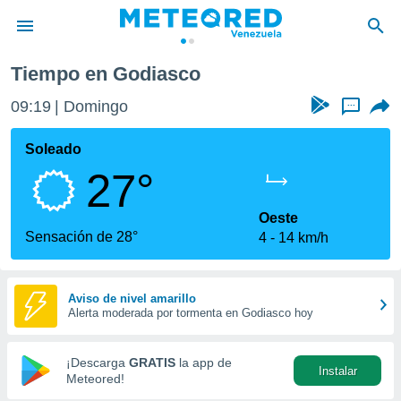
Tiempo en Godiasco
privacidad
09:19
Domingo
...
o de
om.ve
com.ve) ha
Soleado
ado por
27°
es para
ue la
 que se
Oeste
e calidad.
Sensación de 28°
4
14 km/h
eder a este
ediante las
opciones:
Aviso de nivel amarillo
Alerta moderada por tormenta en Godiasco hoy
ookies y
e forma
¡Descarga
GRATIS
la app de
Instalar
d digital
Meteored!
ada, basada