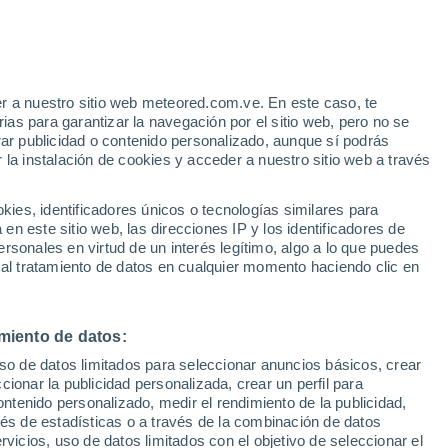
Huracán
Dolphin A 2.053 kms de distancia
r a nuestro sitio web meteored.com.ve. En este caso, te
/h
as para garantizar la navegación por el sitio web, pero no se
rar publicidad o contenido personalizado, aunque sí podrás
 la instalación de cookies y acceder a nuestro sitio web a través
atélites
Modelos
es, identificadores únicos o tecnologías similares para
n este sitio web, las direcciones IP y los identificadores de
rsonales en virtud de un interés legítimo, algo a lo que puedes
 al tratamiento de datos en cualquier momento haciendo clic en
Martes
Miércoles
Jueves
Viernes
11 Ago
12 Ago
13 Ago
14 Ago
miento de datos:
uso de datos limitados para seleccionar anuncios básicos, crear
80%
80%
80%
70%
ccionar la publicidad personalizada, crear un perfil para
1.3 mm
1.4 mm
1.3 mm
0.9 mm
ontenido personalizado, medir el rendimiento de la publicidad,
32°
/
25°
32°
/
26°
32°
/
25°
32°
/
26°
vés de estadísticas o a través de la combinación de datos
rvicios, uso de datos limitados con el objetivo de seleccionar el