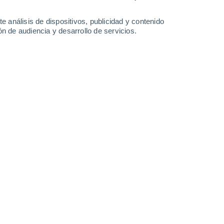
-
35
km/h
16
-
35
km/h
16
-
33
km/h
13
-
33
km/h
e análisis de dispositivos, publicidad y contenido
n de audiencia y desarrollo de servicios.
Sur
0 Bajo
16
-
30 km/h
FPS:
no
Sur
1 Bajo
15
-
29 km/h
FPS:
no
Sur
2 Bajo
12
-
29 km/h
FPS:
no
Sur
5 Medio
11
-
27 km/h
FPS:
6-10
Oeste
10 ¡Muy Alto!
21
-
38 km/h
FPS:
25-50