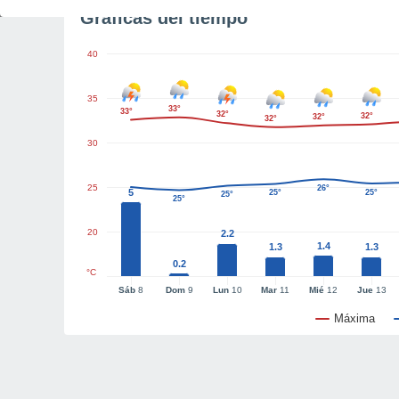
Gráficas del tiempo
40
35
33°
33°
32°
32°
32°
32°
30
25
26°
5
25°
25°
25°
25°
20
2.2
1.4
1.3
1.3
0.2
°C
Sáb
8
Dom
9
Lun
10
Mar
11
Mié
12
Jue
13
Máxima