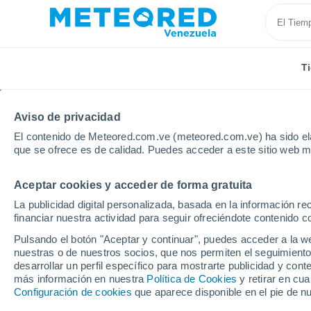
T
Aviso de privacidad
El contenido de Meteored.com.ve (meteored.com.ve) ha sido ela
que se ofrece es de calidad. Puedes acceder a este sitio web m
Aceptar cookies y acceder de forma gratuita
Inicio
Filipinas
Dipolog
La publicidad digital personalizada, basada en la información r
financiar nuestra actividad para seguir ofreciéndote contenido c
Tiempo en Dipolog
Pulsando el botón "Aceptar y continuar", puedes acceder a la w
nuestras o de nuestros socios, que nos permiten el seguimiento
06:17
Sábado
desarrollar un perfil específico para mostrarte publicidad y co
más información en nuestra
Política de Cookies
y retirar en cu
Configuración de cookies
que aparece disponible en el pie de n
Nubes y claros