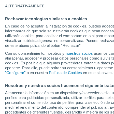
27°
ALTERNATIVAMENTE,
Rechazar tecnologías similares a cookies
Sur
En caso de no aceptar la instalación de cookies, puedes accede
Sensación de 29°
16
-
30 km
informamos de que solo se instalarán cookies que sean necesari
utilizarán cookies para analizar el comportamiento ni para most
visualizar publicidad general no personalizada. Puedes rechazar
de este abono pulsando el botón "Rechazar".
Tiempo 1 - 7 días
Mapa de lluvia
Radar de lluvia
S
Con su consentimiento, nosotros y
nuestros socios
usamos cooki
almacenar, acceder y procesar datos personales como su visita e
cookies. Es posible que algunos proveedores traten tus datos pe
oponerte. Para ello, puede retirar su consentimiento u oponerse
Mañana
Lunes
Hoy
"Configurar"
o en nuestra
Política de Cookies
en este sitio web.
9 Ago
10 Ago
8 Ago
Nosotros y nuestros socios hacemos el siguiente trata
Almacenar la información en un dispositivo y/o acceder a ella, 
50%
80%
60%
perfiles para publicidad personalizada, utilizar perfiles para sele
0.2 mm
2.2 mm
5 mm
personalizar el contenido, uso de perfiles para la selección de c
33°
/
25°
32°
/
25°
33°
/
25°
medir el rendimiento del contenido, comprender al público a tra
procedentes de diferentes fuentes, desarrollo y mejora de los se