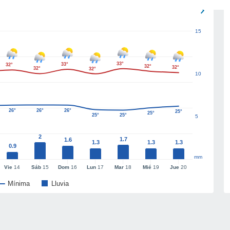
15
33°
33°
32°
32°
32°
32°
32°
10
26°
26°
26°
25°
25°
25°
25°
5
2
1.7
1.6
1.3
1.3
1.3
0.9
mm
Vie
14
Sáb
15
Dom
16
Lun
17
Mar
18
Mié
19
Jue
20
Mínima
Lluvia