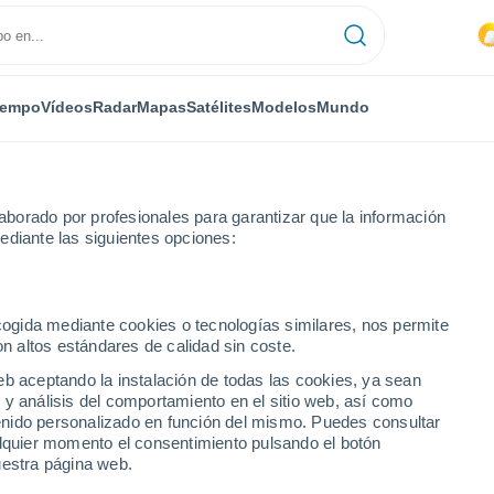
iempo
Vídeos
Radar
Mapas
Satélites
Modelos
Mundo
borado por profesionales para garantizar que la información
ediante las siguientes opciones:
ecogida mediante cookies o tecnologías similares, nos permite
on altos estándares de calidad sin coste.
eb aceptando la instalación de todas las cookies, ya sean
 y análisis del comportamiento en el sitio web, así como
...
ntenido personalizado en función del mismo. Puedes consultar
alquier momento el consentimiento pulsando el botón
Por hora
uestra página web.
Calor Húmedo Sofocante en las
próximas horas