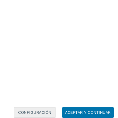
Calendario lunar
Lun
Mar
Mié
Jue
Vie
Sáb
Dom
8
9
10
11
12
13
14
15
16
17
18
19
20
21
CONFIGURACIÓN
ACEPTAR Y CONTINUAR