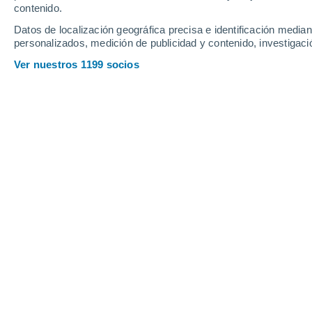
contenido.
19
-
34
km/h
19
-
36
km/h
19
26
-
46
km/h
Datos de localización geográfica precisa e identificación mediant
personalizados, medición de publicidad y contenido, investigació
Tiempo en Dipolog hoy
, 8 de agosto
Ver nuestros 1199 socios
Nubes y claros
27°
06:00
Sensación T.
29°
Nubes y claros
27°
07:00
Sensación T.
30°
Nubes y claros
28°
08:00
Sensación T.
33°
Soleado
30°
09:00
Sensación T.
35°
Lluvia débil
30%
32°
11:00
0.1 mm
Sensación T.
37°