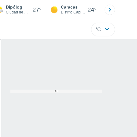
Dipólog
Caracas
Tucacas
27°
24°
Ciudad de Dipolog
Distrito Capital
Falcón
°C