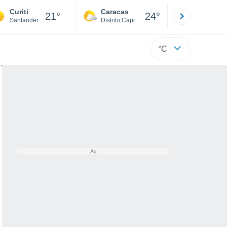
Curiti
Caracas
Tucacas
21°
24°
Santander
Distrito Capital
Falcón
°C