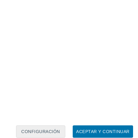
Calendario lunar
Lun
Mar
Mié
Jue
Vie
Sáb
Dom
8
9
10
11
12
13
14
15
16
17
18
19
20
21
CONFIGURACIÓN
ACEPTAR Y CONTINUAR