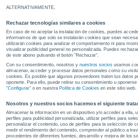
21°
ALTERNATIVAMENTE,
Rechazar tecnologías similares a cookies
Sur
En caso de no aceptar la instalación de cookies, puedes accede
Sensación de 21°
2
-
13 km/
informamos de que solo se instalarán cookies que sean necesari
utilizarán cookies para analizar el comportamiento ni para most
visualizar publicidad general no personalizada. Puedes rechazar
de este abono pulsando el botón "Rechazar".
Tiempo 1 - 7 días
Mapa de nubosidad
Radar de llu
Con su consentimiento, nosotros y
nuestros socios
usamos cooki
almacenar, acceder y procesar datos personales como su visita e
cookies. Es posible que algunos proveedores traten tus datos pe
oponerte. Para ello, puede retirar su consentimiento u oponerse
Mañana
Lunes
Hoy
"Configurar"
o en nuestra
Política de Cookies
en este sitio web.
9 Ago
10 Ago
8 Ago
Nosotros y nuestros socios hacemos el siguiente trata
Almacenar la información en un dispositivo y/o acceder a ella, 
80%
30%
80%
perfiles para publicidad personalizada, utilizar perfiles para sele
1.8 mm
0.2 mm
4.4 mm
personalizar el contenido, uso de perfiles para la selección de c
26°
/
16°
28°
/
15°
27°
/
15°
medir el rendimiento del contenido, comprender al público a tra
procedentes de diferentes fuentes, desarrollo y mejora de los se