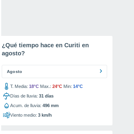
¿Qué tiempo hace en Curiti en
agosto
?
Agosto
T. Media:
18°C
Max.:
24°C
Min:
14°C
Días de lluvia:
31
días
Acum. de lluvia:
496 mm
Viento medio:
3 km/h