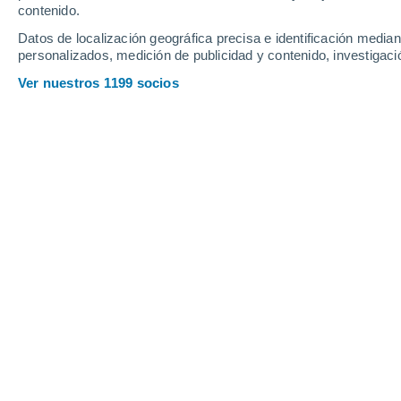
contenido.
11
-
31
km/h
11
-
36
km/h
10
14
-
39
km/h
Datos de localización geográfica precisa e identificación mediant
personalizados, medición de publicidad y contenido, investigació
Tiempo en Curiti hoy
, 8 de agosto
Ver nuestros 1199 socios
Soleado
21°
08:00
Sensación T.
21°
Soleado
23°
09:00
Sensación T.
25°
Soleado
25°
10:00
Sensación T.
26°
Soleado
26°
11:00
Sensación T.
26°
Nubes y claros
27°
12:00
Sensación T.
27°