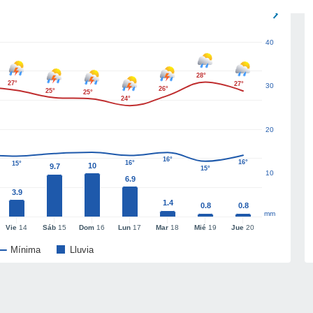
40
28°
27°
27°
30
26°
25°
25°
24°
20
16°
16°
16°
15°
10
9.7
15°
10
6.9
3.9
1.4
0.8
0.8
mm
Vie
14
Sáb
15
Dom
16
Lun
17
Mar
18
Mié
19
Jue
20
Mínima
Lluvia