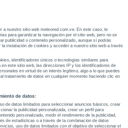
r a nuestro sitio web meteored.com.ve. En este caso, te
h
as para garantizar la navegación por el sitio web, pero no se
rar publicidad o contenido personalizado, aunque sí podrás
 la instalación de cookies y acceder a nuestro sitio web a través
via
Satélites
Modelos
es, identificadores únicos o tecnologías similares para
n este sitio web, las direcciones IP y los identificadores de
rsonales en virtud de un interés legítimo, algo a lo que puedes
 al tratamiento de datos en cualquier momento haciendo clic en
Martes
Miércoles
Jueves
Viernes
11 Ago
12 Ago
13 Ago
14 Ago
miento de datos:
uso de datos limitados para seleccionar anuncios básicos, crear
50%
70%
90%
ccionar la publicidad personalizada, crear un perfil para
0.3 mm
2.4 mm
3.9 mm
ontenido personalizado, medir el rendimiento de la publicidad,
28°
/
15°
28°
/
15°
27°
/
16°
27°
/
15°
vés de estadísticas o a través de la combinación de datos
rvicios, uso de datos limitados con el objetivo de seleccionar el