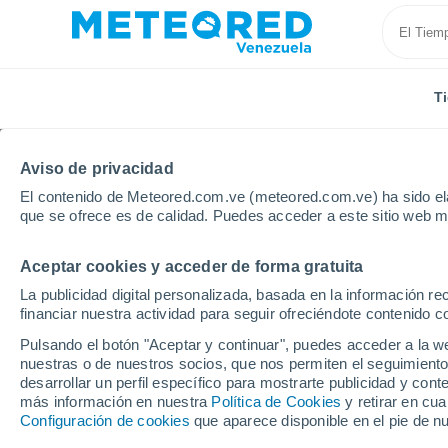
T
Aviso de privacidad
El contenido de Meteored.com.ve (meteored.com.ve) ha sido ela
que se ofrece es de calidad. Puedes acceder a este sitio web m
Aceptar cookies y acceder de forma gratuita
Inicio
Colombia
Departamento de Santander
Cu
La publicidad digital personalizada, basada en la información r
financiar nuestra actividad para seguir ofreciéndote contenido c
Tiempo en Curiti
Pulsando el botón "Aceptar y continuar", puedes acceder a la w
nuestras o de nuestros socios, que nos permiten el seguimiento
07:33
Sábado
desarrollar un perfil específico para mostrarte publicidad y co
más información en nuestra
Política de Cookies
y retirar en cu
Configuración de cookies
que aparece disponible en el pie de n
Soleado