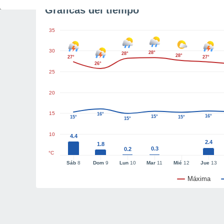
Gráficas del tiempo
35
30
28°
28°
28°
27°
27°
26°
25
20
15
16°
16°
15°
15°
15°
15°
10
4.4
2.4
1.8
0.3
0.2
°C
Sáb
8
Dom
9
Lun
10
Mar
11
Mié
12
Jue
13
Máxima