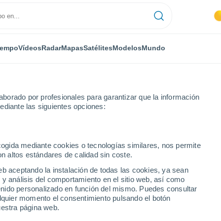
iempo
Vídeos
Radar
Mapas
Satélites
Modelos
Mundo
borado por profesionales para garantizar que la información
ediante las siguientes opciones:
riti
ecogida mediante cookies o tecnologías similares, nos permite
on altos estándares de calidad sin coste.
eb aceptando la instalación de todas las cookies, ya sean
 y análisis del comportamiento en el sitio web, así como
...
ntenido personalizado en función del mismo. Puedes consultar
alquier momento el consentimiento pulsando el botón
Por hora
uestra página web.
Intervalos nubosos en las
próximas horas