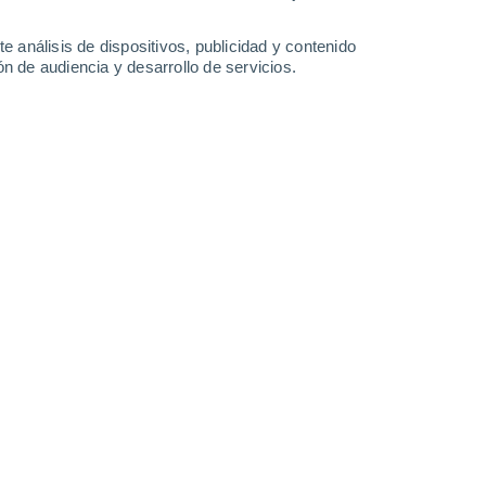
-
38
km/h
14
-
40
km/h
12
-
38
km/h
11
-
37
km/h
e análisis de dispositivos, publicidad y contenido
n de audiencia y desarrollo de servicios.
Sur
2 Bajo
2
-
13 km/h
FPS:
no
Suroeste
5 Medio
2
-
15 km/h
FPS:
6-10
Oeste
9 ¡Muy Alto!
3
-
17 km/h
FPS:
25-50
Noroeste
11+ ¡Extremo!
6
-
21 km/h
FPS:
50+
Noroeste
11+ ¡Extremo!
8
-
26 km/h
FPS:
50+