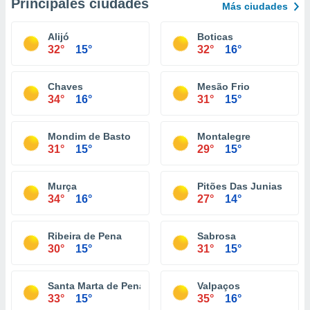
Principales ciudades
Más ciudades
Alijó
Boticas
32°
15°
32°
16°
Chaves
Mesão Frio
34°
16°
31°
15°
Mondim de Basto
Montalegre
31°
15°
29°
15°
Murça
Pitões Das Junias
34°
16°
27°
14°
Ribeira de Pena
Sabrosa
30°
15°
31°
15°
Santa Marta de Penaguião
Valpaços
33°
15°
35°
16°