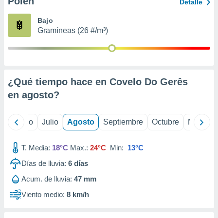
Polen
ados con el
Detalle
 seleccionar
o.
Bajo
Gramíneas (26 #/m³)
calización
precisa e
ión mediante
, publicidad
¿Qué tiempo hace en Covelo Do Gerês
dos,
en
agosto
?
 publicidad
,
ón de
yo
Junio
Julio
Agosto
Septiembre
Octubre
Noviemb
 desarrollo
s.
T. Media:
18°C
Max.:
24°C
Min:
13°C
tros 1199
ios
Días de lluvia:
6
días
Acum. de lluvia:
47 mm
Viento medio:
8 km/h