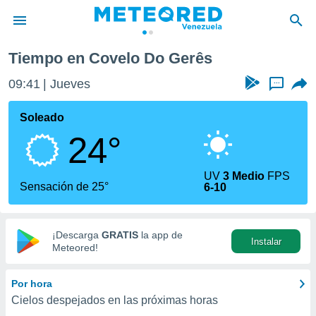
Tiempo en Covelo Do Gerês
privacidad
09:41
Jueves
...
o de
om.ve
com.ve) ha
Soleado
ado por
24°
es para
ue la
 que se
UV
3 Medio
FPS
e calidad.
Sensación de 25°
6-10
eder a este
ediante las
opciones:
¡Descarga
GRATIS
la app de
Instalar
ookies y
Meteored!
e forma
Por hora
d digital
Cielos despejados en las próximas horas
ada, basada