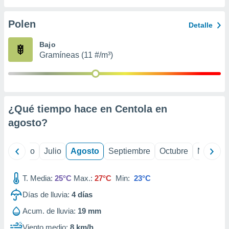
ados con el
 seleccionar
o.
Polen
Detalle
calización
Bajo
precisa e
Gramíneas (11 #/m³)
ión mediante
, publicidad
dos,
 publicidad
¿Qué tiempo hace en Centola en
,
agosto
?
ón de
 desarrollo
s.
yo
Junio
Julio
Agosto
Septiembre
Octubre
Noviemb
tros 1199
ios
T. Media:
25°C
Max.:
27°C
Min:
23°C
Días de lluvia:
4
días
Acum. de lluvia:
19 mm
Viento medio:
8 km/h