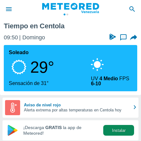
Tiempo en Centola
privacidad
09:50
Domingo
...
o de
om.ve
com.ve) ha
Soleado
ado por
29°
es para
ue la
 que se
UV
4 Medio
FPS
e calidad.
Sensación de 31°
6-10
eder a este
ediante las
opciones:
Aviso de nivel rojo
Alerta extrema por altas temperaturas en Centola hoy
ookies y
e forma
¡Descarga
GRATIS
la app de
Instalar
d digital
Meteored!
ada, basada