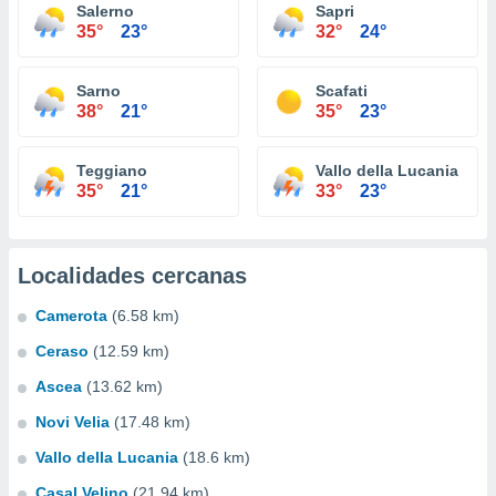
Salerno
Sapri
35°
23°
32°
24°
Sarno
Scafati
38°
21°
35°
23°
Teggiano
Vallo della Lucania
35°
21°
33°
23°
Localidades cercanas
Camerota
(6.58 km)
Ceraso
(12.59 km)
Ascea
(13.62 km)
Novi Velia
(17.48 km)
Vallo della Lucania
(18.6 km)
Casal Velino
(21.94 km)