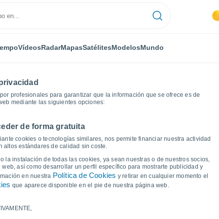
iempo
Vídeos
Radar
Mapas
Satélites
Modelos
Mundo
privacidad
or profesionales para garantizar que la información que se ofrece es de
 web mediante las siguientes opciones:
eder de forma gratuita
po
ante cookies o tecnologías similares, nos permite financiar nuestra actividad
 altos estándares de calidad sin coste.
 Buenos Aires
 la instalación de todas las cookies, ya sean nuestras o de nuestros socios,
 web, así como desarrollar un perfil específico para mostrarte publicidad y
Política de Cookies
ormación en nuestra
y retirar en cualquier momento el
kies
que aparece disponible en el pie de nuestra página web.
IVAMENTE,
a y punto de rocío para los próximos 14 días