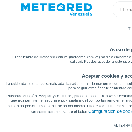
T
Aviso de 
El contenido de Meteored.com.ve (meteored.com.ve) ha sido elaborado p
calidad. Puedes acceder a este sitio
Aceptar cookies y acc
Inicio
Argentina
Buenos Aires
Gráficas del tiem
La publicidad digital personalizada, basada en la información recogida medi
para seguir ofreciéndote contenido con
Gráficas del tiempo de
Pulsando el botón "Aceptar y continuar", puedes acceder a la web aceptando
que nos permiten el seguimiento y análisis del comportamiento en el sitio
contenido personalizado en función del mismo. Puedes consultar más inf
14 días
7 días
Configuración de coo
consentimiento pulsando el botón
Gráfica de Temperatura
ALTERNAT
Temperatura máxima, temperatura mínim