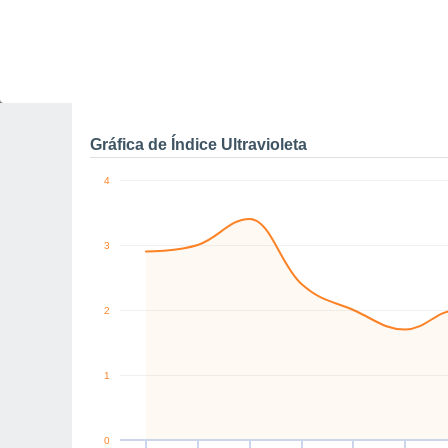
SW
SW
S
E
SE
E
km/h
Sáb
8
Dom
9
Lun
10
Mar
11
Mié
12
Jue
13
V
Rachas máximas de vien
Gráfica de Índice Ultravioleta
4
3
2
1
0