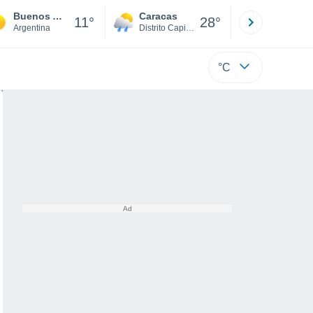
Buenos Aires
Caracas
Tucacas
11°
28°
Argentina
Distrito Capital
Falcón
°C