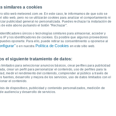
s similares a cookies
16°
16°
16°
15°
15°
ro sitio web meteored.com.ve. En este caso, te informamos de que solo se
13°
13°
13°
12°
 sitio web, pero no se utilizarán cookies para analizar el comportamiento ni
11°
izar publicidad general no personalizada. Puedes rechazar la instalación de
10°
és de este abono pulsando el botón "Rechazar".
8°
7°
7°
6°
dentificadores únicos o tecnologías similares para almacenar, acceder y
3°
es IP y los identificadores de cookies. Es posible que algunos proveedores
e puedes oponerte. Para ello, puede retirar su consentimiento u oponerse al
nfigurar"
Política de Cookies
o en nuestra
en este sitio web.
 el siguiente tratamiento de datos:
ie
14
Sáb
15
Dom
16
Lun
17
Mar
18
Mié
19
Jue
20
Vie
21
 limitados para seleccionar anuncios básicos, crear perfiles para publicidad
emperatura Mínima
Punto de rocío
ada, crear un perfil para personalizar el contenido, uso de perfiles para la
dad, medir el rendimiento del contenido, comprender al público a través de
 fuentes, desarrollo y mejora de los servicios, uso de datos limitados con el
ionar el contenido.
isis de dispositivos, publicidad y contenido personalizados, medición de
idad para los próximos 14 días
de audiencia y desarrollo de servicios.
100
75
1024