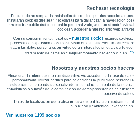
20
Rechazar tecnología
15
En caso de no aceptar la instalación de cookies, puedes acceder a nuest
13°
13°
instalarán cookies que sean necesarias para garantizar la navegación por el
11°
11°
11°
10°
para mostrar publicidad o contenido personalizado, aunque sí podrás visual
10
cookies y acceder a nuestro sitio web a trav
7°
7°
6°
6°
nuestros socios
Con su consentimiento, nosotros y
4°
usamos cookies, i
5
3°
procesar datos personales como su visita en este sitio web, las direccion
traten tus datos personales en virtud de un interés legítimo, algo a lo qu
0
"Co
tratamiento de datos en cualquier momento haciendo clic en
°C
Nosotros y nuestros socios hacemos
Sáb
8
Dom
9
Lun
10
Mar
11
Mié
12
Jue
13
V
Almacenar la información en un dispositivo y/o acceder a ella, uso de datos
Temperatura Máxima
T
personalizada, utilizar perfiles para seleccionar la publicidad personaliz
selección de contenido personalizado, medir el rendimiento de la publici
estadísticas o a través de la combinación de datos procedentes de diferentes
objetivo de selecc
Gráfica de Precipitación y Nubosidad
Datos de localización geográfica precisa e identificación mediante anál
Lluvia, nieve y nubos
publicidad y contenido, investigación 
10
Ver nuestros 1199 socios
1034
1026