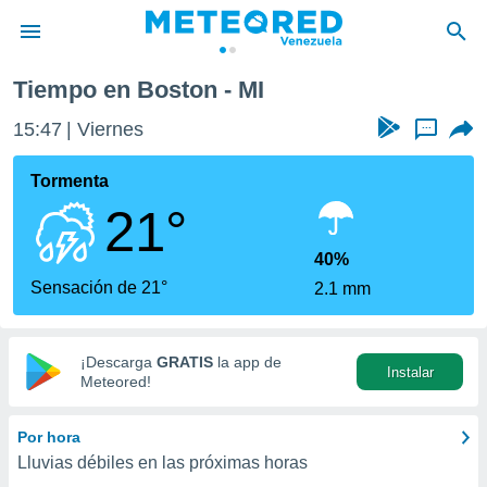
Tiempo en Boston - MI
privacidad
15:47
Viernes
...
o de
om.ve
com.ve) ha
Tormenta
ado por
21°
es para
ue la
 que se
40%
e calidad.
Sensación de 21°
2.1 mm
eder a este
ediante las
opciones:
¡Descarga
GRATIS
la app de
Instalar
ookies y
Meteored!
e forma
Por hora
d digital
Lluvias débiles en las próximas horas
ada, basada