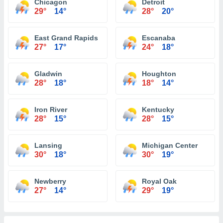
Chicagon
Detroit
29°
14°
28°
20°
East Grand Rapids
Escanaba
27°
17°
24°
18°
Gladwin
Houghton
28°
18°
18°
14°
Iron River
Kentucky
28°
15°
28°
15°
Lansing
Michigan Center
30°
18°
30°
19°
Newberry
Royal Oak
27°
14°
29°
19°