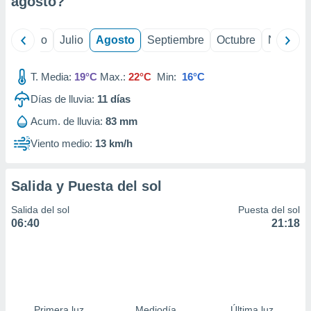
agosto
?
ados con el
 seleccionar
o.
yo
Junio
Julio
Agosto
Septiembre
Octubre
Noviemb
calización
precisa e
ión mediante
T. Media:
19°C
Max.:
22°C
Min:
16°C
Días de lluvia:
11
días
, publicidad
Acum. de lluvia:
83 mm
dos,
 publicidad
Viento medio:
13 km/h
,
ón de
 desarrollo
Salida y Puesta del sol
s.
Salida del sol
Puesta del sol
tros 1199
06:40
21:18
ios
Primera luz
Mediodía
Última luz