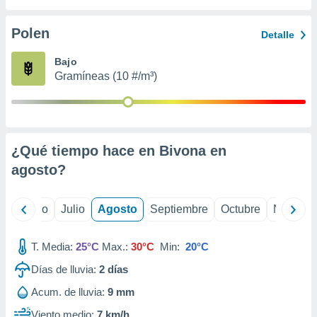
ados con el
 seleccionar
o.
Polen
Detalle
calización
Bajo
precisa e
Gramíneas (10 #/m³)
ión mediante
, publicidad
dos,
 publicidad
¿Qué tiempo hace en Bivona en
,
agosto
?
ón de
 desarrollo
s.
yo
Junio
Julio
Agosto
Septiembre
Octubre
Noviemb
tros 1199
ios
T. Media:
25°C
Max.:
30°C
Min:
20°C
Días de lluvia:
2
días
Acum. de lluvia:
9 mm
Viento medio:
7 km/h