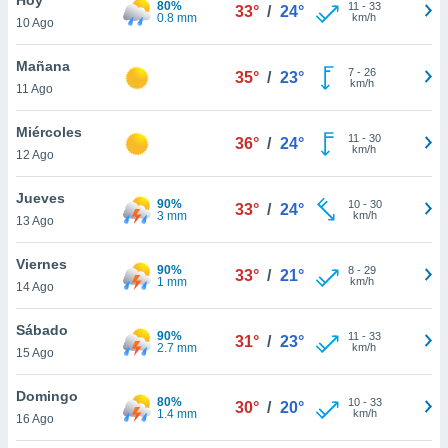
80%
ublicidad y
11
-
33
33°
/
24°
0.8 mm
km/h
10 Ago
do en
 mismo.
Mañana
7
-
26
35°
/
23°
sultar más
km/h
11 Ago
 en nuestra
 Cookies
y
Miércoles
11
-
30
ualquier
36°
/
24°
km/h
12 Ago
ento
 botón
Jueves
90%
10
-
30
33°
/
24°
ación de
3 mm
km/h
13 Ago
kies
 disponible
Viernes
90%
8
-
29
e nuestra
33°
/
21°
1 mm
km/h
14 Ago
.
Sábado
IVAMENTE,
90%
11
-
33
31°
/
23°
2.7 mm
km/h
15 Ago
as
Domingo
80%
10
-
33
30°
/
20°
 a cookies
1.4 mm
km/h
16 Ago
 no aceptar