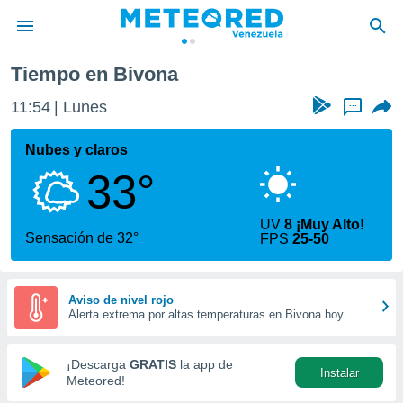
Tiempo en Bivona
privacidad
11:54
Lunes
...
o de
om.ve
com.ve) ha
Nubes y claros
ado por
33°
es para
ue la
 que se
UV
8 ¡Muy Alto!
e calidad.
Sensación de 32°
FPS
25-50
eder a este
ediante las
opciones:
Aviso de nivel rojo
Alerta extrema por altas temperaturas en Bivona hoy
ookies y
e forma
¡Descarga
GRATIS
la app de
Instalar
d digital
Meteored!
ada, basada