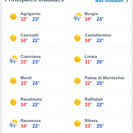
Más ciudades
Agrigento
Burgio
32°
23°
34°
24°
Canicattì
Casteltermini
34°
22°
34°
22°
Cianciana
Licata
33°
23°
31°
26°
Menfi
Palma di Montechiaro
33°
24°
32°
25°
Racalmuto
Raffadali
34°
22°
33°
22°
Ravanusa
Ribera
34°
22°
33°
25°