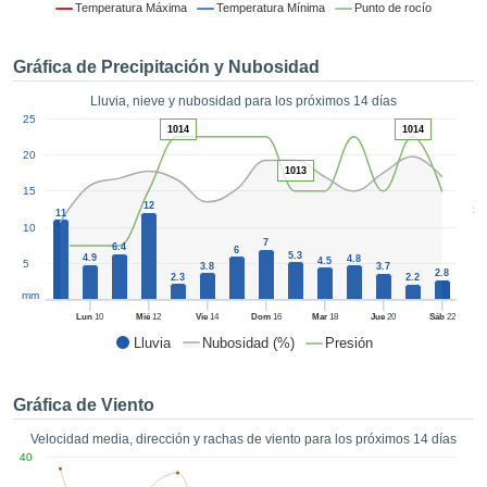
formación
Temperatura Máxima
Temperatura Mínima
Punto de rocío
 mediante
tecnologías
Gráfica de Precipitación y Nubosidad
nos permite
r nuestra
Lluvia, nieve y nubosidad para los próximos 14 días
para seguir
1
25
e contenido
1014
1014
ACEPTAR
estándares
20
Y
 sin coste.
1013
CONTINUAR
15
 el botón
12
5
11
continuar",
10
CONFIGURACIÓN
7
ceder a la
6.4
6
5.3
4.9
4.8
4.5
5
tando la
3.8
3.7
2.8
2.3
2.2
n de todas
mm
s, ya sean
Lun
10
Mié
12
Vie
14
Dom
16
Mar
18
Jue
20
Sáb
22
de nuestros
Lluvia
Nubosidad (%)
Presión
 que nos
ten el
 y análisis
Gráfica de Viento
tamiento en
b, así como
Velocidad media, dirección y rachas de viento para los próximos 14 días
r un perfil
40
ico para