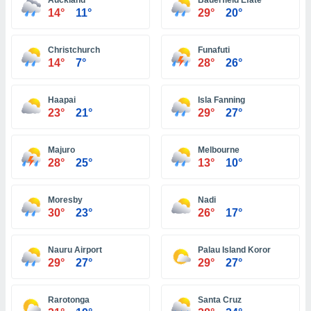
Auckland
Bauerfield Efate
ón de
14°
11°
29°
20°
uedes
uestro sitio
ed.com.ve.
Christchurch
Funafuti
o, te
14°
7°
28°
26°
 de que
talarán
e sean
Haapai
Isla Fanning
para
23°
21°
29°
27°
a
por el sitio
o se
Majuro
Melbourne
cookies para
28°
25°
13°
10°
nto ni para
Moresby
Nadi
licidad o
30°
23°
26°
17°
ado, aunque
sualizar
Nauru Airport
Palau Island Koror
general no
29°
27°
29°
27°
ada. Puedes
 instalación
y acceder a
Rarotonga
Santa Cruz
io web a