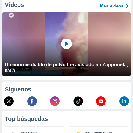
ublicidad y
Vídeos
Más Vídeos
do en
 mismo.
sultar más
 en nuestra
 Cookies
y
ualquier
ento
 botón
ación de
Un enorme diablo de polvo fue avistado en Zapponeta,
kies
Italia
 disponible
e nuestra
.
Síguenos
IVAMENTE,
as
Top búsquedas
 a cookies
 no aceptar