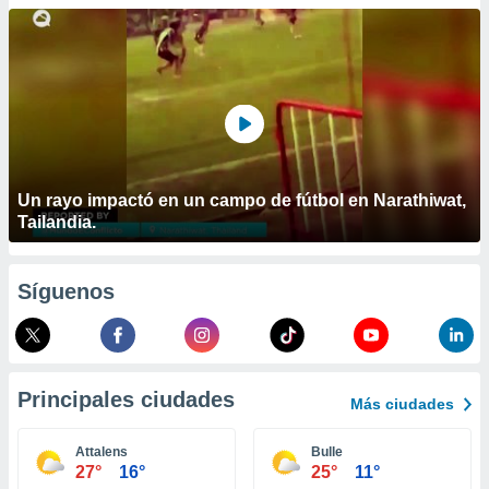
ublicidad y
do en
 mismo.
sultar más
 en nuestra
 Cookies
y
ualquier
ento
Un rayo impactó en un campo de fútbol en Narathiwat,
 botón
Tailandia.
ación de
kies
 disponible
Síguenos
e nuestra
.
IVAMENTE,
Principales ciudades
Más ciudades
as
 a cookies
Attalens
Bulle
27°
16°
25°
11°
 no aceptar