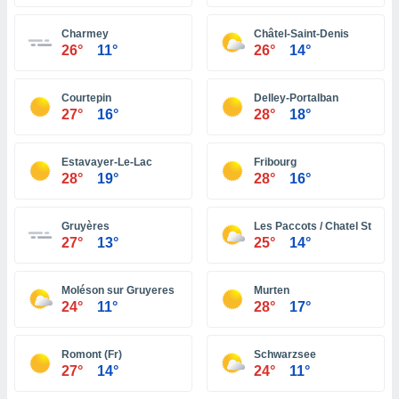
ón de
uedes
Charmey
Châtel-Saint-Denis
uestro sitio
26°
11°
26°
14°
ed.com.ve.
o, te
 de que
Courtepin
Delley-Portalban
talarán
27°
16°
28°
18°
e sean
para
a
Estavayer-Le-Lac
Fribourg
por el sitio
28°
19°
28°
16°
o se
cookies para
Gruyères
Les Paccots / Chatel St Deni
nto ni para
27°
13°
25°
14°
licidad o
Moléson sur Gruyeres
Murten
ado, aunque
24°
11°
28°
17°
sualizar
general no
ada. Puedes
Romont (Fr)
Schwarzsee
 instalación
27°
14°
24°
11°
y acceder a
io web a