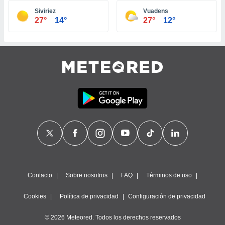
ste abono
Siviriez
Vuadens
 botón
27°
14°
27°
12°
.
nto,
cios
kies,
ores únicos
as similares
nar,
rocesar
onales como
 este sitio
recciones IP
ficadores de
 posible
s
Contacto
Sobre nosotros
FAQ
Términos de uso
 traten tus
nales en
Cookies
Política de privacidad
Configuración de privacidad
 interés
go a lo que
© 2026 Meteored. Todos los derechos reservados
nerte. Para