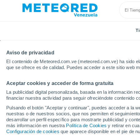
T
Aviso de privacidad
El contenido de Meteored.com.ve (meteored.com.ve) ha sido ela
que se ofrece es de calidad. Puedes acceder a este sitio web m
Aceptar cookies y acceder de forma gratuita
Inicio
Serbia
Distrito de Belgrado
La publicidad digital personalizada, basada en la información r
financiar nuestra actividad para seguir ofreciéndote contenido c
Tiempo en el Distrito 
Pulsando el botón "Aceptar y continuar", puedes acceder a la w
nuestras o de nuestros socios, que nos permiten el seguimiento
desarrollar un perfil específico para mostrarte publicidad y co
Hoy, 8 agosto
Todo el día
Símbolo
más información en nuestra
Política de Cookies
y retirar en cu
Configuración de cookies
que aparece disponible en el pie de n