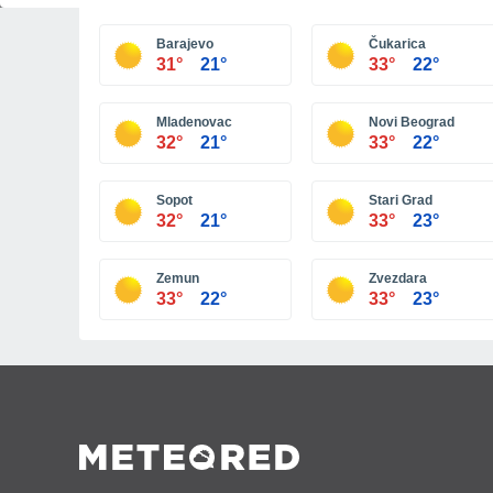
Barajevo
Čukarica
31°
21°
33°
22°
Mladenovac
Novi Beograd
32°
21°
33°
22°
Sopot
Stari Grad
32°
21°
33°
23°
Zemun
Zvezdara
33°
22°
33°
23°