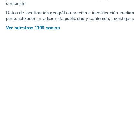
contenido.
32
21
Datos de localización geográfica precisa e identificación mediant
Lazarevac
personalizados, medición de publicidad y contenido, investigació
Ver nuestros 1199 socios
Principales ciudades