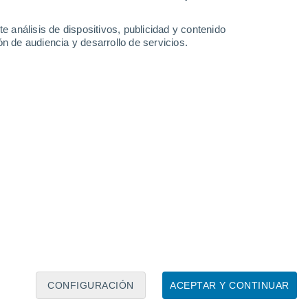
21°
Mladenovac
°
°
e análisis de dispositivos, publicidad y contenido
n de audiencia y desarrollo de servicios.
Leaflet
|
©
OpenStreetMap
|
ECMWF
by © Meteored
CONFIGURACIÓN
ACEPTAR Y CONTINUAR