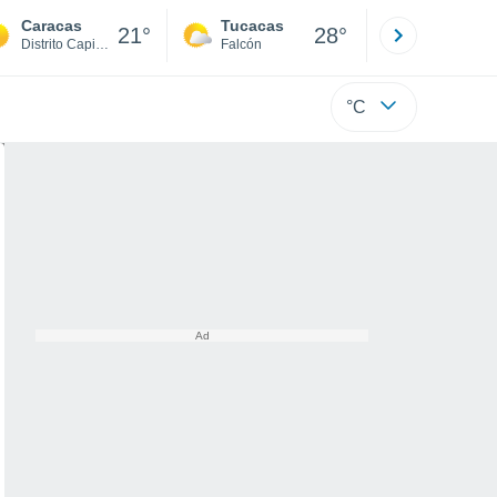
Caracas
Tucacas
La Guaira
21°
28°
Distrito Capital
Falcón
Di
°C