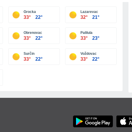
Grocka
Lazarevac
33°
22°
32°
21°
Obrenovac
Palilula
33°
22°
33°
23°
Surčin
Voždovac
33°
22°
33°
22°