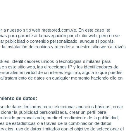
r a nuestro sitio web meteored.com.ve. En este caso, te
as para garantizar la navegación por el sitio web, pero no se
rar publicidad o contenido personalizado, aunque sí podrás
 la instalación de cookies y acceder a nuestro sitio web a través
33°
es, identificadores únicos o tecnologías similares para
22°
n este sitio web, las direcciones IP y los identificadores de
Novi
rsonales en virtud de un interés legítimo, algo a lo que puedes
Beograd
 al tratamiento de datos en cualquier momento haciendo clic en
33°
22°
Grocka
31°
miento de datos:
21°
Barajevo
uso de datos limitados para seleccionar anuncios básicos, crear
ccionar la publicidad personalizada, crear un perfil para
ontenido personalizado, medir el rendimiento de la publicidad,
vés de estadísticas o a través de la combinación de datos
32°
rvicios, uso de datos limitados con el objetivo de seleccionar el