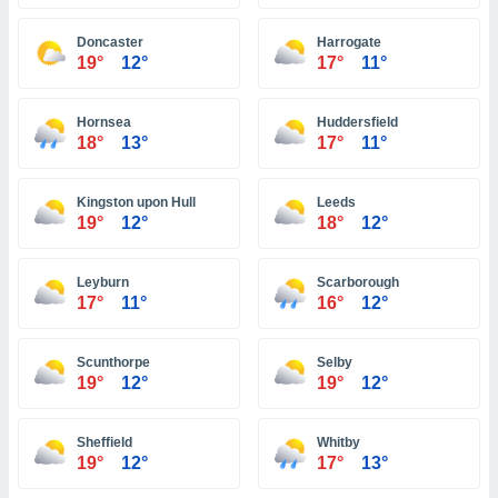
ón de
uedes
Doncaster
Harrogate
uestro sitio
19°
12°
17°
11°
ed.com.ve.
o, te
 de que
Hornsea
Huddersfield
talarán
18°
13°
17°
11°
e sean
para
a
Kingston upon Hull
Leeds
por el sitio
19°
12°
18°
12°
o se
cookies para
Leyburn
Scarborough
nto ni para
17°
11°
16°
12°
licidad o
Scunthorpe
Selby
ado, aunque
19°
12°
19°
12°
sualizar
general no
ada. Puedes
Sheffield
Whitby
 instalación
19°
12°
17°
13°
y acceder a
io web a