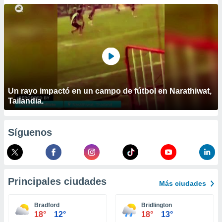
ublicidad y
do en
 mismo.
sultar más
 en nuestra
 Cookies
y
ualquier
ento
Un rayo impactó en un campo de fútbol en Narathiwat,
 botón
Tailandia.
ación de
kies
 disponible
Síguenos
e nuestra
.
IVAMENTE,
Principales ciudades
Más ciudades
as
 a cookies
Bradford
Bridlington
18°
12°
18°
13°
 no aceptar