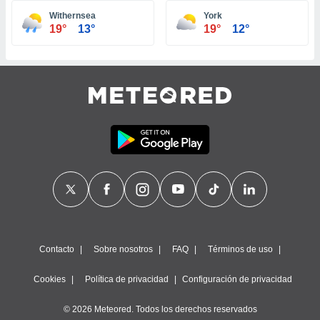
ste abono
Withernsea
York
 botón
19°
13°
19°
12°
.
nto,
cios
kies,
ores únicos
as similares
nar,
rocesar
onales como
 este sitio
recciones IP
ficadores de
 posible
s
Contacto
Sobre nosotros
FAQ
Términos de uso
 traten tus
nales en
Cookies
Política de privacidad
Configuración de privacidad
 interés
go a lo que
© 2026 Meteored. Todos los derechos reservados
nerte. Para