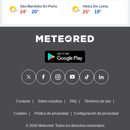
ste abono
São Martinho Do Porto
Vieira De Leiria
 botón
24°
20°
25°
19°
.
nto,
cios
kies,
ores únicos
as similares
nar,
rocesar
onales como
 este sitio
recciones IP
ficadores de
 posible
s
Contacto
Sobre nosotros
FAQ
Términos de uso
 traten tus
nales en
Cookies
Política de privacidad
Configuración de privacidad
 interés
go a lo que
© 2026 Meteored. Todos los derechos reservados
nerte. Para