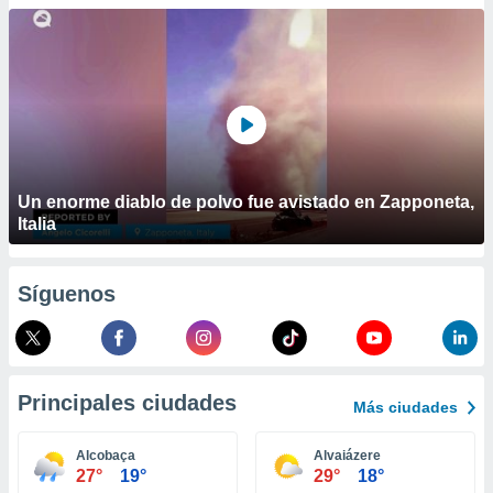
ublicidad y
do en
 mismo.
sultar más
 en nuestra
 Cookies
y
ualquier
ento
Un enorme diablo de polvo fue avistado en Zapponeta,
 botón
Italia
ación de
kies
 disponible
Síguenos
e nuestra
.
IVAMENTE,
Principales ciudades
Más ciudades
as
 a cookies
Alcobaça
Alvaiázere
27°
19°
29°
18°
 no aceptar