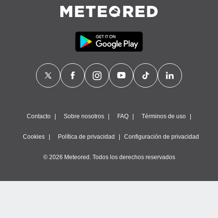
ste abono
 botón
.
nto,
cios
kies,
ores únicos
as similares
nar,
rocesar
Contacto
Sobre nosotros
FAQ
Términos de uso
onales como
 este sitio
Cookies
Política de privacidad
Configuración de privacidad
recciones IP
ficadores de
© 2026 Meteored. Todos los derechos reservados
 posible
s
 traten tus
nales en
 interés
go a lo que
nerte. Para