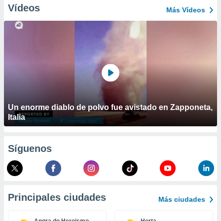
ublicidad y
Vídeos
Más Vídeos
do en
 mismo.
sultar más
 en nuestra
 Cookies
y
ualquier
ento
 botón
ación de
Un enorme diablo de polvo fue avistado en Zapponeta,
kies
Italia
 disponible
e nuestra
.
Síguenos
IVAMENTE,
as
Principales ciudades
Más ciudades
 a cookies
 no aceptar