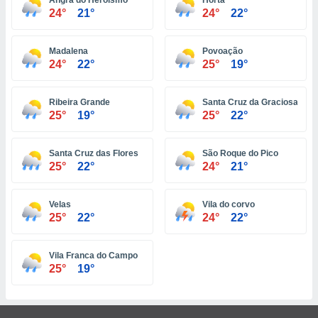
Angra do Heroismo
Horta
ón de
24°
21°
24°
22°
uedes
uestro sitio
ed.com.ve.
Madalena
Povoação
o, te
24°
22°
25°
19°
 de que
talarán
e sean
Ribeira Grande
Santa Cruz da Graciosa
para
25°
19°
25°
22°
a
por el sitio
o se
Santa Cruz das Flores
São Roque do Pico
cookies para
25°
22°
24°
21°
nto ni para
Velas
Vila do corvo
licidad o
25°
22°
24°
22°
ado, aunque
sualizar
Vila Franca do Campo
general no
25°
19°
ada. Puedes
 instalación
y acceder a
io web a