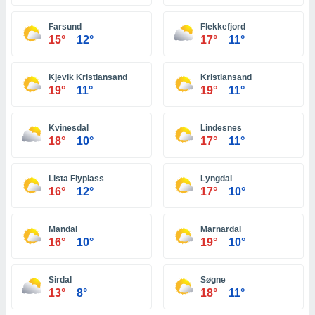
ón de
uedes
Farsund
Flekkefjord
uestro sitio
15°
12°
17°
11°
ed.com.ve.
o, te
 de que
Kjevik Kristiansand
Kristiansand
talarán
19°
11°
19°
11°
e sean
para
a
Kvinesdal
Lindesnes
por el sitio
18°
10°
17°
11°
o se
cookies para
Lista Flyplass
Lyngdal
nto ni para
16°
12°
17°
10°
licidad o
Mandal
Marnardal
ado, aunque
16°
10°
19°
10°
sualizar
general no
ada. Puedes
Sirdal
Søgne
 instalación
13°
8°
18°
11°
y acceder a
io web a