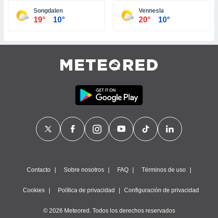
ste abono
Songdalen
Vennesla
 botón
19°
10°
20°
10°
.
nto,
cios
kies,
ores únicos
as similares
nar,
rocesar
onales como
 este sitio
recciones IP
ficadores de
 posible
s
Contacto
Sobre nosotros
FAQ
Términos de uso
 traten tus
nales en
Cookies
Política de privacidad
Configuración de privacidad
 interés
go a lo que
© 2026 Meteored. Todos los derechos reservados
nerte. Para