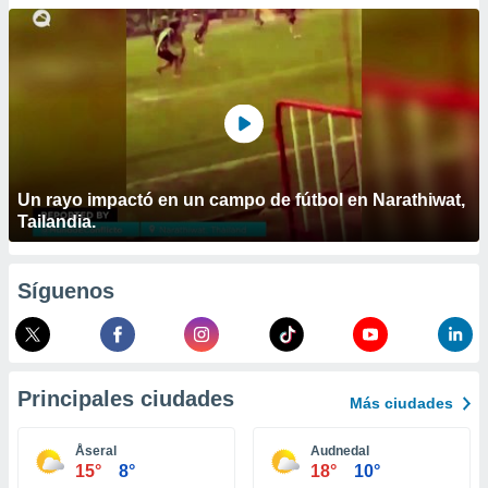
ublicidad y
do en
 mismo.
sultar más
 en nuestra
 Cookies
y
ualquier
ento
Un rayo impactó en un campo de fútbol en Narathiwat,
 botón
Tailandia.
ación de
kies
 disponible
Síguenos
e nuestra
.
IVAMENTE,
Principales ciudades
Más ciudades
as
 a cookies
Åseral
Audnedal
15°
8°
18°
10°
 no aceptar