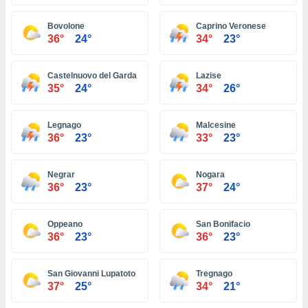
ón de
uedes
Bovolone
Caprino Veronese
uestro sitio
36°
24°
34°
23°
ed.com.ve.
o, te
 de que
Castelnuovo del Garda
Lazise
talarán
35°
24°
34°
26°
e sean
para
a
Legnago
Malcesine
por el sitio
36°
23°
33°
23°
o se
cookies para
Negrar
Nogara
nto ni para
36°
23°
37°
24°
licidad o
Oppeano
San Bonifacio
ado, aunque
36°
23°
36°
23°
sualizar
general no
ada. Puedes
San Giovanni Lupatoto
Tregnago
 instalación
37°
25°
34°
21°
y acceder a
io web a