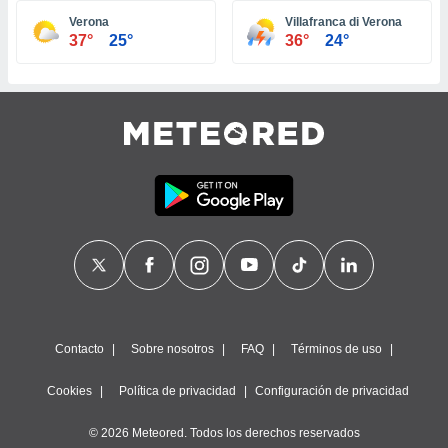
ste abono
Verona
Villafranca di Verona
 botón
37°
25°
36°
24°
.
nto,
cios
kies,
ores únicos
as similares
nar,
rocesar
onales como
 este sitio
recciones IP
ficadores de
 posible
s
Contacto
Sobre nosotros
FAQ
Términos de uso
 traten tus
nales en
Cookies
Política de privacidad
Configuración de privacidad
 interés
go a lo que
© 2026 Meteored. Todos los derechos reservados
nerte. Para