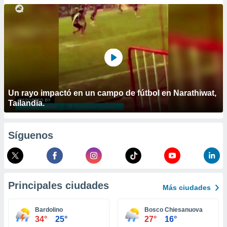
ublicidad y
do en
 mismo.
sultar más
 en nuestra
 Cookies
y
ualquier
ento
Un rayo impactó en un campo de fútbol en Narathiwat,
 botón
Tailandia.
ación de
kies
 disponible
Síguenos
e nuestra
.
IVAMENTE,
Principales ciudades
Más ciudades
as
 a cookies
Bardolino
Bosco Chiesanuova
34°
25°
27°
16°
 no aceptar