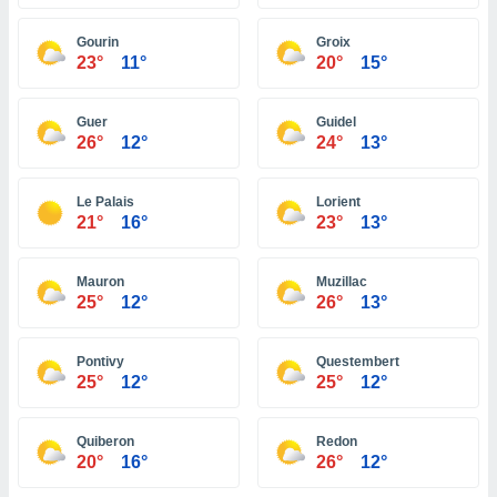
ón de
uedes
Gourin
Groix
uestro sitio
23°
11°
20°
15°
ed.com.ve.
o, te
 de que
Guer
Guidel
talarán
26°
12°
24°
13°
e sean
para
a
Le Palais
Lorient
por el sitio
21°
16°
23°
13°
o se
cookies para
Mauron
Muzillac
nto ni para
25°
12°
26°
13°
licidad o
Pontivy
Questembert
ado, aunque
25°
12°
25°
12°
sualizar
general no
ada. Puedes
Quiberon
Redon
 instalación
20°
16°
26°
12°
y acceder a
io web a