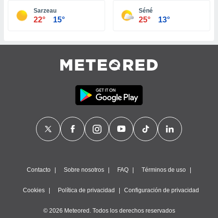
ste abono
Sarzeau
Séné
 botón
22°
15°
25°
13°
.
nto,
cios
kies,
ores únicos
as similares
nar,
rocesar
onales como
 este sitio
recciones IP
ficadores de
 posible
s
Contacto
Sobre nosotros
FAQ
Términos de uso
 traten tus
nales en
Cookies
Política de privacidad
Configuración de privacidad
 interés
go a lo que
© 2026 Meteored. Todos los derechos reservados
nerte. Para