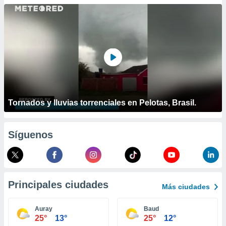
ublicidad y
do en
 mismo.
sultar más
 en nuestra
 Cookies
y
ualquier
ento
 botón
Tornados y lluvias torrenciales en Pelotas, Brasil.
ación de
kies
 disponible
Síguenos
e nuestra
.
IVAMENTE,
Principales ciudades
Más ciudades
as
 a cookies
Auray
Baud
25°
13°
25°
12°
 no aceptar