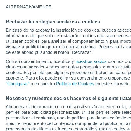
ALTERNATIVAMENTE,
Rechazar tecnologías similares a cookies
En caso de no aceptar la instalación de cookies, puedes accede
informamos de que solo se instalarán cookies que sean necesari
24°
utilizarán cookies para analizar el comportamiento ni para most
12°
Jumla
visualizar publicidad general no personalizada. Puedes rechazar
31°
de este abono pulsando el botón "Rechazar".
23°
Surkhet
Con su consentimiento, nosotros y
nuestros socios
usamos cooki
almacenar, acceder y procesar datos personales como su visita e
cookies. Es posible que algunos proveedores traten tus datos pe
oponerte. Para ello, puede retirar su consentimiento u oponerse
"Configurar"
o en nuestra
Política de Cookies
en este sitio web.
Bhaira
Nosotros y nuestros socios hacemos el siguiente trata
Almacenar la información en un dispositivo y/o acceder a ella, 
perfiles para publicidad personalizada, utilizar perfiles para sele
personalizar el contenido, uso de perfiles para la selección de c
medir el rendimiento del contenido, comprender al público a tra
procedentes de diferentes fuentes, desarrollo y mejora de los se