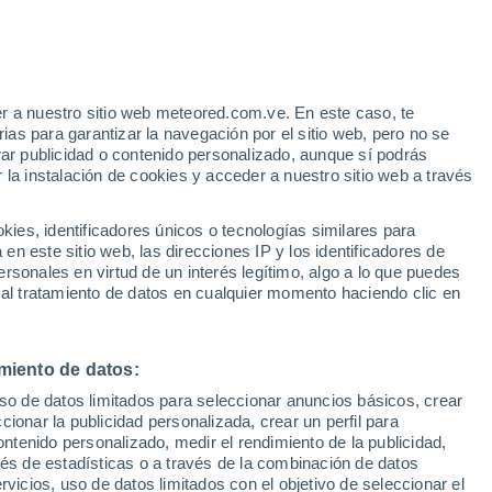
r a nuestro sitio web meteored.com.ve. En este caso, te
as para garantizar la navegación por el sitio web, pero no se
rar publicidad o contenido personalizado, aunque sí podrás
 la instalación de cookies y acceder a nuestro sitio web a través
30°
es, identificadores únicos o tecnologías similares para
22°
n este sitio web, las direcciones IP y los identificadores de
Pokhara
28°
rsonales en virtud de un interés legítimo, algo a lo que puedes
33°
18°
 al tratamiento de datos en cualquier momento haciendo clic en
25°
26°
Katmandú
32°
15°
wa
26°
Taplejung
Simra
32°
miento de datos:
25°
Biratnagar
uso de datos limitados para seleccionar anuncios básicos, crear
ccionar la publicidad personalizada, crear un perfil para
ontenido personalizado, medir el rendimiento de la publicidad,
vés de estadísticas o a través de la combinación de datos
rvicios, uso de datos limitados con el objetivo de seleccionar el