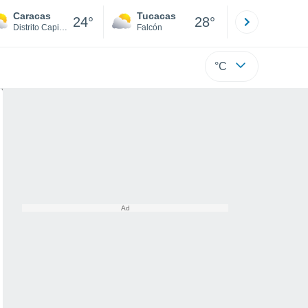
Caracas
Tucacas
La Guaira
24°
28°
Distrito Capital
Falcón
Di
°C