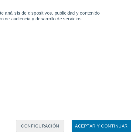
e análisis de dispositivos, publicidad y contenido
n de audiencia y desarrollo de servicios.
Leaflet
|
©
OpenStreetMap
|
ECMWF
by © Meteored
CONFIGURACIÓN
ACEPTAR Y CONTINUAR