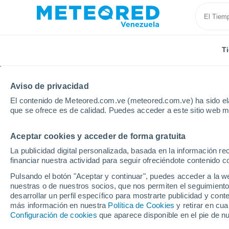
T
Aviso de privacidad
El contenido de Meteored.com.ve (meteored.com.ve) ha sido ela
que se ofrece es de calidad. Puedes acceder a este sitio web m
Aceptar cookies y acceder de forma gratuita
Inicio
Nepal
La publicidad digital personalizada, basada en la información r
financiar nuestra actividad para seguir ofreciéndote contenido c
Tiempo en Nepal. Pronó
Pulsando el botón "Aceptar y continuar", puedes acceder a la w
nuestras o de nuestros socios, que nos permiten el seguimiento
desarrollar un perfil específico para mostrarte publicidad y co
Hoy, 7 agosto
Todo el día
Símbolo
más información en nuestra
Política de Cookies
y retirar en cu
Configuración de cookies
que aparece disponible en el pie de n