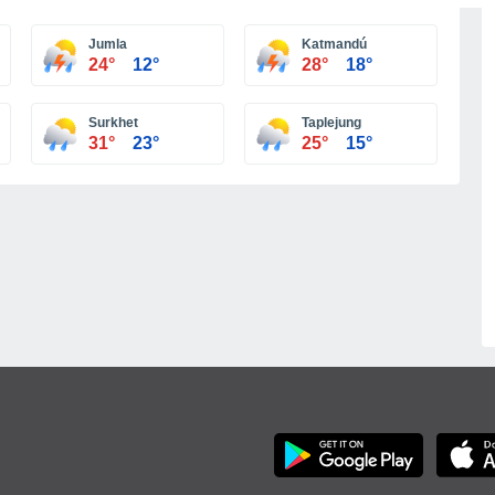
Jumla
Katmandú
24°
12°
28°
18°
Surkhet
Taplejung
31°
23°
25°
15°