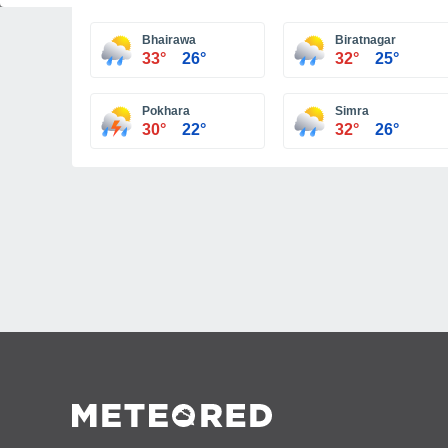
Bhairawa
Biratnagar
33°
26°
32°
25°
Pokhara
Simra
30°
22°
32°
26°