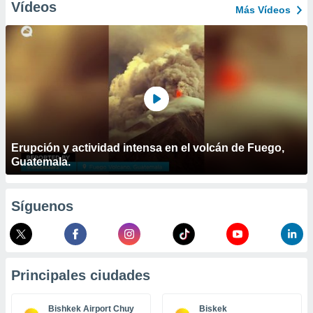
ublicidad y
Vídeos
Más Vídeos
do en
 mismo.
sultar más
 en nuestra
 Cookies
y
ualquier
ento
 botón
Erupción y actividad intensa en el volcán de Fuego,
ación de
Guatemala.
kies
 disponible
e nuestra
.
Síguenos
IVAMENTE,
as
Principales ciudades
 a cookies
 no aceptar
Bishkek Airport Chuy
Biskek