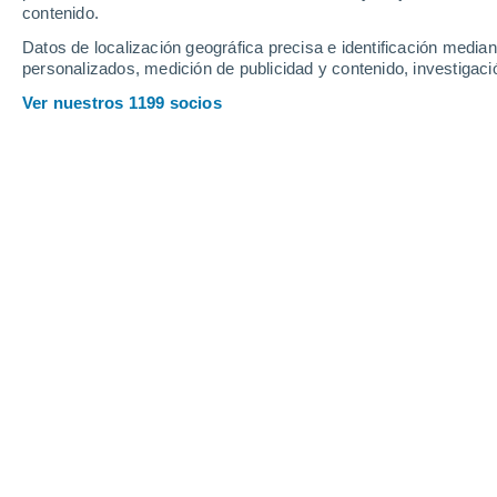
Sana
contenido.
Datos de localización geográfica precisa e identificación mediant
29°
personalizados, medición de publicidad y contenido, investigació
15°
Guarico
Ver nuestros 1199 socios
28°
17°
Villa Nueva
Principales ciudades