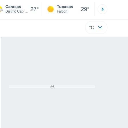
Caracas
Tucacas
La Guaira
27°
29°
Distrito Capital
Falcón
Di
°C