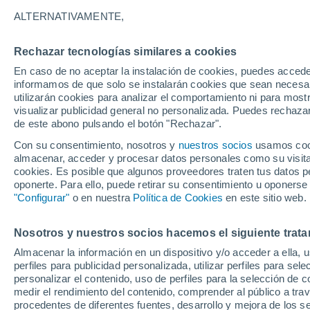
ALTERNATIVAMENTE,
Rechazar tecnologías similares a cookies
En caso de no aceptar la instalación de cookies, puedes accede
informamos de que solo se instalarán cookies que sean necesari
utilizarán cookies para analizar el comportamiento ni para most
visualizar publicidad general no personalizada. Puedes rechazar
38°
37°
24°
de este abono pulsando el botón "Rechazar".
24°
Carora
Bocare
35°
Con su consentimiento, nosotros y
nuestros socios
usamos cooki
23°
almacenar, acceder y procesar datos personales como su visita e
Atarigua
cookies. Es posible que algunos proveedores traten tus datos pe
35°
oponerte. Para ello, puede retirar su consentimiento u oponerse
21°
Guadalu
"Configurar"
o en nuestra
Política de Cookies
en este sitio web.
Curarigua
Nosotros y nuestros socios hacemos el siguiente trata
31°
Qu
17°
Almacenar la información en un dispositivo y/o acceder a ella, 
San Pedro
perfiles para publicidad personalizada, utilizar perfiles para sele
35°
personalizar el contenido, uso de perfiles para la selección de c
19°
medir el rendimiento del contenido, comprender al público a tra
El Tocuyo
procedentes de diferentes fuentes, desarrollo y mejora de los se