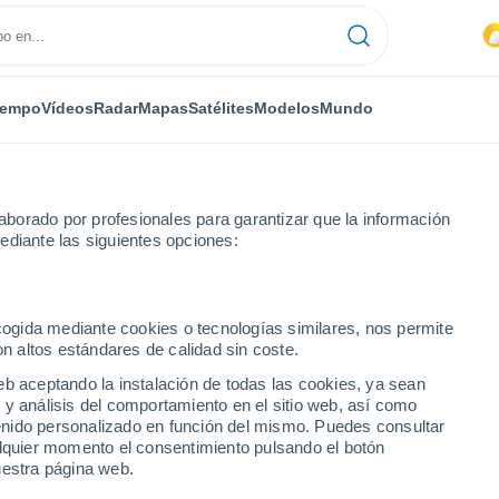
iempo
Vídeos
Radar
Mapas
Satélites
Modelos
Mundo
borado por profesionales para garantizar que la información
ediante las siguientes opciones:
ecogida mediante cookies o tecnologías similares, nos permite
on altos estándares de calidad sin coste.
 Lara
33°
24°
eb aceptando la instalación de todas las cookies, ya sean
Las
 y análisis del comportamiento en el sitio web, así como
Guabinas
34°
ntenido personalizado en función del mismo. Puedes consultar
23°
alquier momento el consentimiento pulsando el botón
uestra página web.