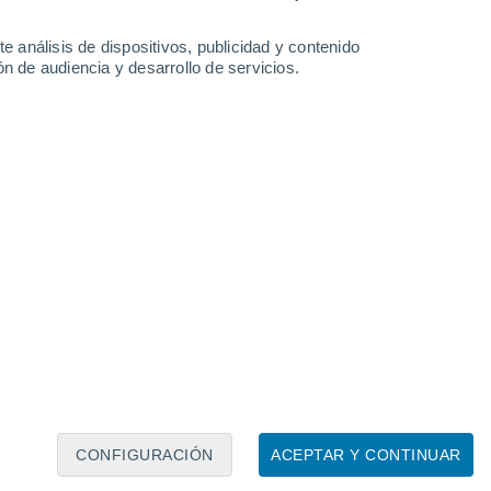
re
e análisis de dispositivos, publicidad y contenido
n de audiencia y desarrollo de servicios.
Leaflet
|
©
OpenStreetMap
|
ECMWF
by © Meteored
CONFIGURACIÓN
ACEPTAR Y CONTINUAR