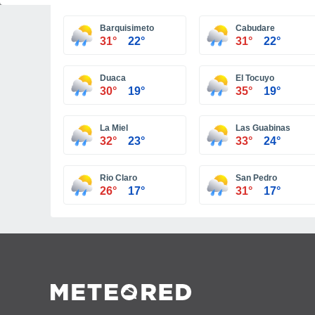
Barquisimeto
Cabudare
31°
22°
31°
22°
Duaca
El Tocuyo
30°
19°
35°
19°
La Miel
Las Guabinas
32°
23°
33°
24°
Rio Claro
San Pedro
26°
17°
31°
17°