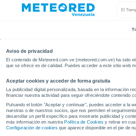
T
Aviso de privacidad
El contenido de Meteored.com.ve (meteored.com.ve) ha sido ela
que se ofrece es de calidad. Puedes acceder a este sitio web m
Aceptar cookies y acceder de forma gratuita
Inicio
Estado de Lara
La publicidad digital personalizada, basada en la información r
financiar nuestra actividad para seguir ofreciéndote contenido c
Tiempo en el Estado de
Pulsando el botón "Aceptar y continuar", puedes acceder a la w
nuestras o de nuestros socios, que nos permiten el seguimiento
desarrollar un perfil específico para mostrarte publicidad y co
Hoy, 7 agosto
Todo el día
Símbolo
más información en nuestra
Política de Cookies
y retirar en cu
Siquisique
Configuración de cookies
que aparece disponible en el pie de n