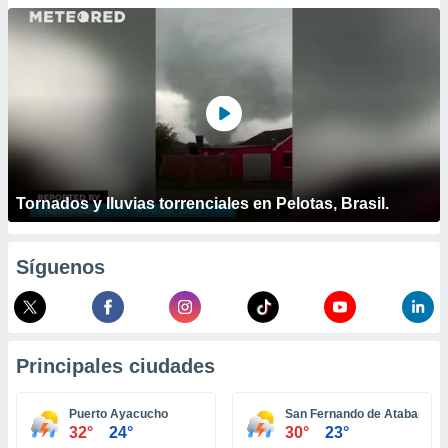
ublicidad y
do en
 mismo.
sultar más
 en nuestra
 Cookies
y
ualquier
ento
 botón
Tornados y lluvias torrenciales en Pelotas, Brasil.
ación de
kies
 disponible
Síguenos
e nuestra
.
IVAMENTE,
Principales ciudades
as
 a cookies
Puerto Ayacucho
San Fernando de Atabapo
32°
24°
30°
23°
 no aceptar