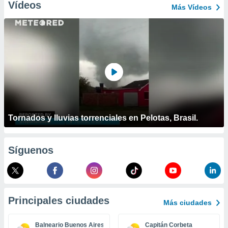
ublicidad y
Vídeos
Más Vídeos
do en
 mismo.
sultar más
 en nuestra
 Cookies
y
ualquier
ento
 botón
ación de
Tornados y lluvias torrenciales en Pelotas, Brasil.
kies
 disponible
e nuestra
.
Síguenos
IVAMENTE,
as
Principales ciudades
Más ciudades
 a cookies
 no aceptar
Balneario Buenos Aires
Capitán Corbeta