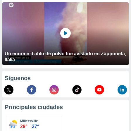
ublicidad y
do en
 mismo.
sultar más
 en nuestra
 Cookies
y
ualquier
ento
Un enorme diablo de polvo fue avistado en Zapponeta,
 botón
Italia
ación de
kies
 disponible
Síguenos
e nuestra
.
IVAMENTE,
Principales ciudades
as
 a cookies
Millersville
29°
27°
 no aceptar