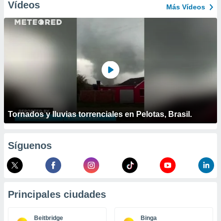
ublicidad y
Vídeos
Más Vídeos
do en
 mismo.
sultar más
 en nuestra
 Cookies
y
ualquier
ento
 botón
ación de
Tornados y lluvias torrenciales en Pelotas, Brasil.
kies
 disponible
e nuestra
.
Síguenos
IVAMENTE,
as
Principales ciudades
 a cookies
 no aceptar
Beitbridge
Binga