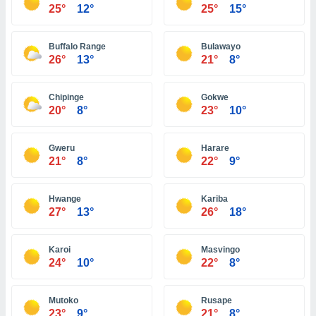
ón de
25°
12°
25°
15°
uedes
uestro sitio
ed.com.ve.
Buffalo Range
Bulawayo
o, te
26°
13°
21°
8°
 de que
talarán
e sean
Chipinge
Gokwe
20°
8°
23°
10°
para
a
por el sitio
Gweru
Harare
o se
21°
8°
22°
9°
cookies para
nto ni para
Hwange
Kariba
licidad o
27°
13°
26°
18°
ado, aunque
sualizar
Karoi
Masvingo
general no
24°
10°
22°
8°
ada. Puedes
 instalación
y acceder a
Mutoko
Rusape
io web a
23°
9°
21°
8°