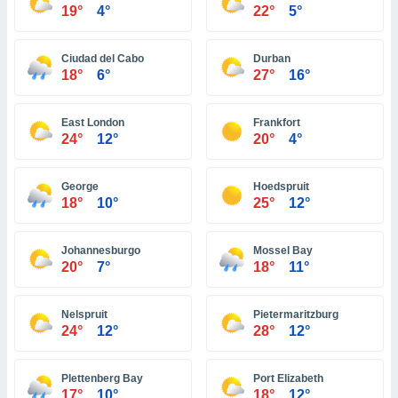
ón de
19°
4°
22°
5°
uedes
uestro sitio
ed.com.ve.
Ciudad del Cabo
Durban
o, te
18°
6°
27°
16°
 de que
talarán
e sean
East London
Frankfort
24°
12°
20°
4°
para
a
por el sitio
George
Hoedspruit
o se
18°
10°
25°
12°
cookies para
nto ni para
Johannesburgo
Mossel Bay
licidad o
20°
7°
18°
11°
ado, aunque
sualizar
Nelspruit
Pietermaritzburg
general no
24°
12°
28°
12°
ada. Puedes
 instalación
y acceder a
Plettenberg Bay
Port Elizabeth
io web a
17°
10°
18°
12°