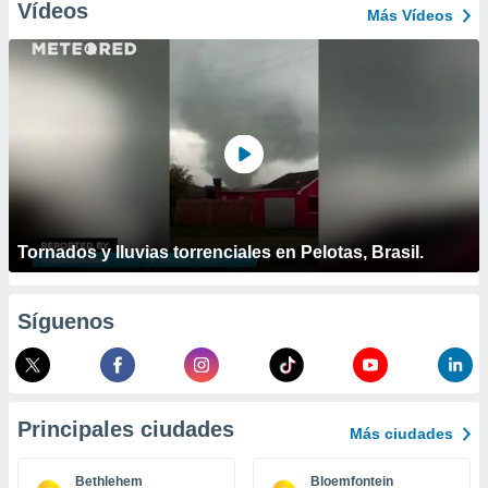
ublicidad y
Vídeos
Más Vídeos
do en
 mismo.
sultar más
 en nuestra
 Cookies
y
ualquier
ento
 botón
ación de
Tornados y lluvias torrenciales en Pelotas, Brasil.
kies
 disponible
e nuestra
.
Síguenos
IVAMENTE,
as
Principales ciudades
Más ciudades
 a cookies
 no aceptar
Bethlehem
Bloemfontein