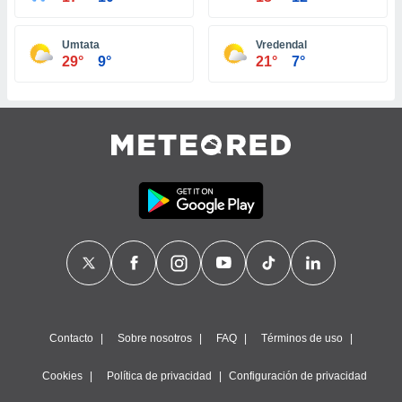
ste abono
 botón
Umtata
Vredendal
.
29°
9°
21°
7°
nto,
cios
kies,
ores únicos
as similares
nar,
rocesar
onales como
 este sitio
recciones IP
ficadores de
 posible
s
 traten tus
Contacto
Sobre nosotros
FAQ
Términos de uso
nales en
 interés
Cookies
Política de privacidad
Configuración de privacidad
go a lo que
nerte. Para