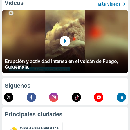
ublicidad y
Vídeos
Más Vídeos
do en
 mismo.
sultar más
 en nuestra
 Cookies
y
ualquier
ento
 botón
Erupción y actividad intensa en el volcán de Fuego,
ación de
Guatemala.
kies
 disponible
e nuestra
.
Síguenos
IVAMENTE,
as
Principales ciudades
 a cookies
 no aceptar
Wide Awake Field Ascension Island