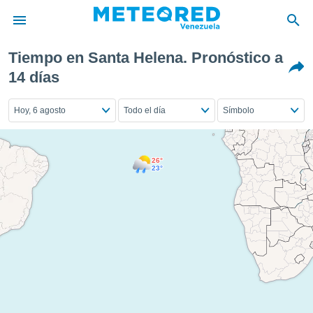
Tiempo en Santa Helena. Pronóstico a
privacidad
14 días
o de
om.ve
Hoy, 6 agosto
Todo el día
Símbolo
com.ve) ha
ado por
es para
ue la
26°
 que se
23°
e calidad.
eder a este
ediante las
opciones:
ookies y
e forma
d digital
ada, basada